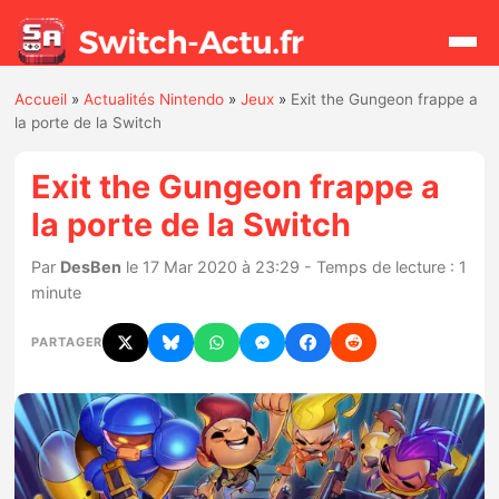
Accueil
»
Actualités Nintendo
»
Jeux
»
Exit the Gungeon frappe a
Rechercher
la porte de la Switch
Exit the Gungeon frappe a
Actualités
la porte de la Switch
Jeux
Par
DesBen
le 17 Mar 2020 à 23:29 - Temps de lecture : 1
minute
Hardware
PARTAGER
Mises à jour
Chiffres de ventes
Rumeurs