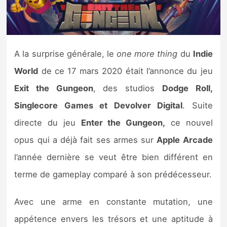
Nintendo Direct
Tests et previews
A la surprise générale, le
one more thing
du
Indie
World
de ce 17 mars 2020 était l’annonce du jeu
Tests de jeux
Exit the Gungeon
, des studios
Dodge Roll,
Tests d’accessoires
Singlecore Games et Devolver Digital
. Suite
directe du jeu
Enter the Gungeon,
ce nouvel
Autres tests
opus qui a déjà fait ses armes sur
Apple Arcade
Previews
l’année dernière se veut être bien différent en
terme de gameplay comparé à son prédécesseur.
Précommandes
Avec une arme en constante mutation, une
Précommandes jeux Switch 2
appétence envers les trésors et une aptitude à