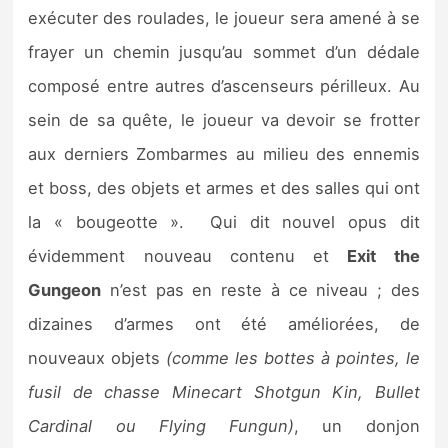
Sorties de jeux
exécuter des roulades, le joueur sera amené à se
frayer un chemin jusqu’au sommet d’un dédale
Bons plans
composé entre autres d’ascenseurs périlleux. Au
sein de sa quête, le joueur va devoir se frotter
Guides
aux derniers Zombarmes au milieu des ennemis
et boss, des objets et armes et des salles qui ont
la « bougeotte ». Qui dit nouvel opus dit
évidemment nouveau contenu et
Exit the
Gungeon
n’est pas en reste à ce niveau ; des
dizaines d’armes ont été améliorées, de
nouveaux objets
(comme les bottes à pointes, le
fusil de chasse Minecart Shotgun Kin, Bullet
Cardinal ou Flying Fungun)
, un donjon