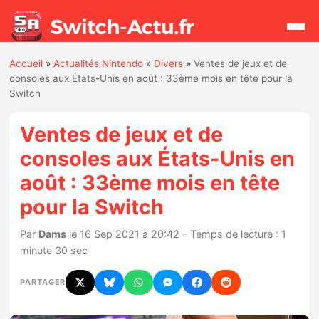
Accueil
»
Actualités Nintendo
»
Divers
»
Ventes de jeux et de
Rechercher
consoles aux États-Unis en août : 33ème mois en tête pour la
Switch
Actualités
Ventes de jeux et de
consoles aux États-Unis en
Jeux
août : 33ème mois en tête
pour la Switch
Hardware
Par
Dams
le 16 Sep 2021 à 20:42 - Temps de lecture : 1
Mises à jour
minute 30 sec
Chiffres de ventes
PARTAGER
Rumeurs