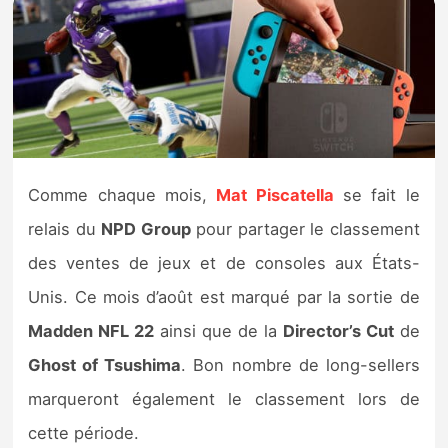
Nintendo Direct
Tests et previews
Tests de jeux
Comme chaque mois,
Mat Piscatella
se fait le
Tests d’accessoires
relais du
NPD Group
pour partager le classement
Autres tests
des ventes de jeux et de consoles aux États-
Unis. Ce mois d’août est marqué par la sortie de
Previews
Madden NFL 22
ainsi que de la
Director’s Cut
de
Précommandes
Ghost of Tsushima
. Bon nombre de long-sellers
marqueront également le classement lors de
Précommandes jeux Switch 2
cette période.