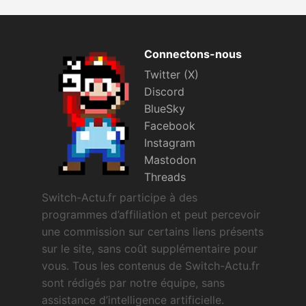
Connectons-nous
Twitter (X)
Discord
BlueSky
Facebook
Instagram
Mastodon
Threads
Switch-Actu.fr participe à des
programmes d’affiliation et peut percevoir
une commission sur certains liens présents
sur le site, sans coût supplémentaire pour
vous. Tous les contenus de Switch-Actu.fr
sont rédigés par notre équipe, sans
assistance d’intelligence artificielle.