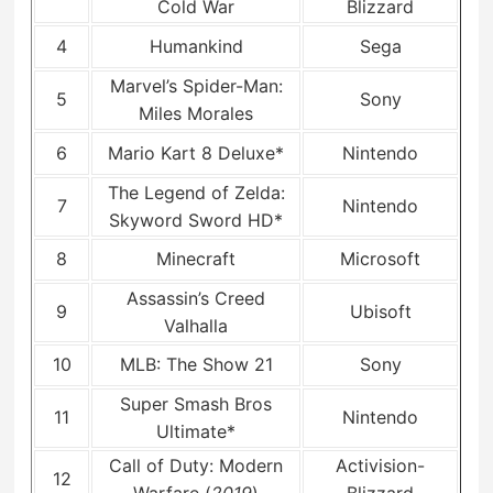
Cold War
Blizzard
4
Humankind
Sega
Marvel’s Spider-Man:
5
Sony
Miles Morales
6
Mario Kart 8 Deluxe*
Nintendo
The Legend of Zelda:
7
Nintendo
Skyword Sword HD*
8
Minecraft
Microsoft
Assassin’s Creed
9
Ubisoft
Valhalla
10
MLB: The Show 21
Sony
Super Smash Bros
11
Nintendo
Ultimate*
Call of Duty: Modern
Activision-
12
Warfare (
2019
)
Blizzard