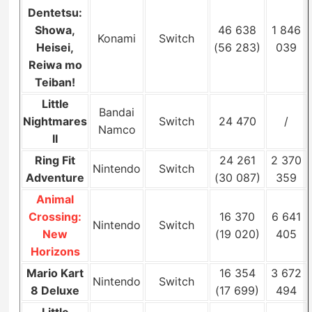
Dentetsu:
Showa,
46 638
1 846
Konami
Switch
Heisei,
(56 283)
039
Reiwa mo
Teiban!
Little
Bandai
Nightmares
Switch
24 470
/
Namco
II
Ring Fit
24 261
2 370
Nintendo
Switch
Adventure
(30 087)
359
Animal
Crossing:
16 370
6 641
Nintendo
Switch
New
(19 020)
405
Horizons
Mario Kart
16 354
3 672
Nintendo
Switch
8 Deluxe
(17 699)
494
Little