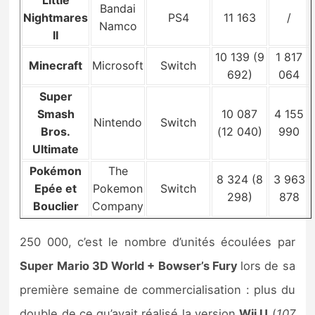
Bandai
Nightmares
PS4
11 163
/
Namco
II
10 139 (9
1 817
Minecraft
Microsoft
Switch
692)
064
Super
Smash
10 087
4 155
Nintendo
Switch
Bros.
(12 040)
990
Ultimate
Pokémon
The
8 324 (8
3 963
Epée et
Pokemon
Switch
298)
878
Bouclier
Company
250 000, c’est le nombre d’unités écoulées par
Super Mario 3D World + Bowser’s Fury
lors de sa
première semaine de commercialisation : plus du
double de ce qu’avait réalisé la version
Wii U
(
107