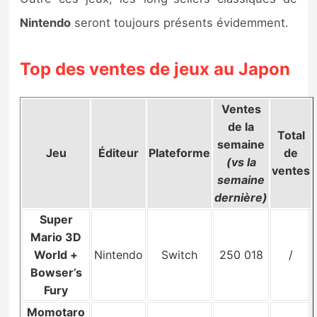
Sorties de jeux
Nintendo
seront toujours présents évidemment.
Bons plans
Top des ventes de jeux au Japon
Guides
Ventes
de la
Total
semaine
Jeu
Éditeur
Plateforme
de
(vs la
ventes
semaine
dernière)
Super
Mario 3D
World +
Nintendo
Switch
250 018
/
Bowser’s
Fury
Momotaro