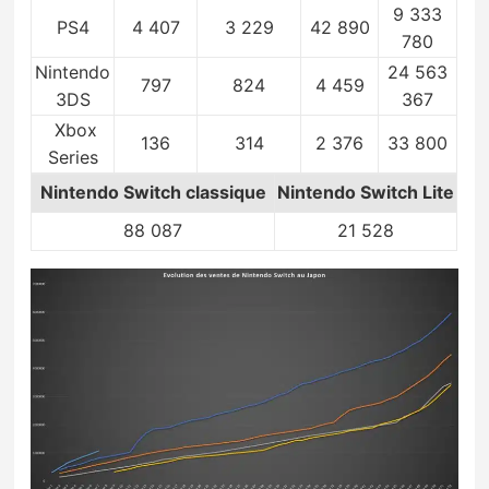
9 333
PS4
4 407
3 229
42 890
780
Nintendo
24 563
797
824
4 459
3DS
367
Xbox
136
314
2 376
33 800
Series
Nintendo Switch
classique
Nintendo Switch Lite
88 087
21 528