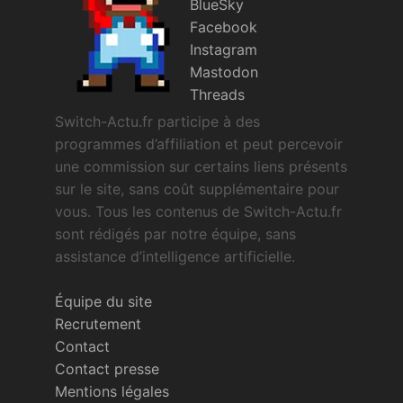
BlueSky
Facebook
Instagram
Mastodon
Threads
Switch-Actu.fr participe à des
programmes d’affiliation et peut percevoir
une commission sur certains liens présents
sur le site, sans coût supplémentaire pour
vous. Tous les contenus de Switch-Actu.fr
sont rédigés par notre équipe, sans
assistance d’intelligence artificielle.
Équipe du site
Recrutement
Contact
Contact presse
Mentions légales