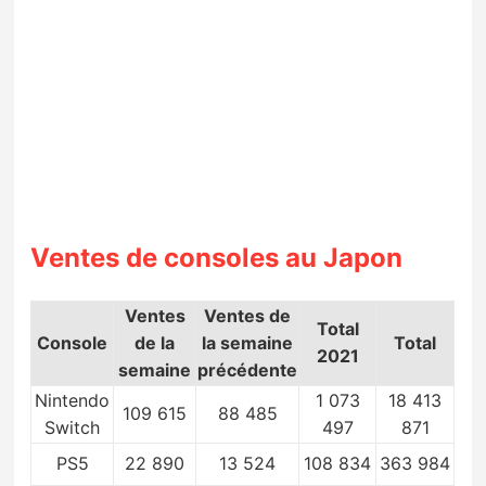
Ventes de consoles au Japon
Ventes
Ventes de
Total
Console
de la
la semaine
Total
2021
semaine
précédente
Nintendo
1 073
18 413
109 615
88 485
Switch
497
871
PS5
22 890
13 524
108 834
363 984