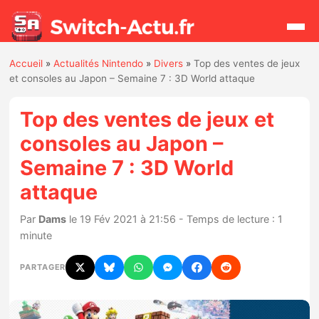
Accueil
»
Actualités Nintendo
»
Divers
»
Top des ventes de jeux
Rechercher
et consoles au Japon – Semaine 7 : 3D World attaque
Top des ventes de jeux et
Actualités
consoles au Japon –
Semaine 7 : 3D World
Jeux
attaque
Hardware
Par
Dams
le 19 Fév 2021 à 21:56 - Temps de lecture : 1
minute
Mises à jour
PARTAGER
Chiffres de ventes
Rumeurs