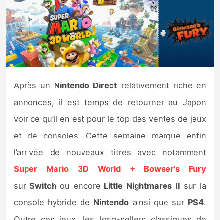
Nintendo Direct
Tests et previews
Tests de jeux
Après un
Nintendo Direct
relativement riche en
Tests d’accessoires
annonces, il est temps de retourner au Japon
voir ce qu’il en est pour le top des ventes de jeux
Autres tests
et de consoles. Cette semaine marque enfin
Previews
l’arrivée de nouveaux titres avec notamment
Super Mario 3D World + Bowser’s Fury
Précommandes
sur
Switch
ou encore
Little Nightmares II
sur la
Précommandes jeux Switch 2
console hybride de
Nintendo
ainsi que sur
PS4
.
Outre ces jeux, les long-sellers classiques de