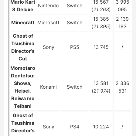
Mario Kart
15 567
3 995
Nintendo
Switch
8 Deluxe
(
21 263
)
095
15 385
2 139
Minecraft
Microsoft
Switch
(
21 395
)
193
Ghost of
Tsushima
Sony
PS5
13 745
/
Director’s
Cut
Momotaro
Dentetsu:
Showa,
13 581
2 336
Konami
Switch
Heisei,
(
21 974
)
531
Reiwa mo
Teiban!
Ghost of
Tsushima
Sony
PS4
10 224
/
Director’s