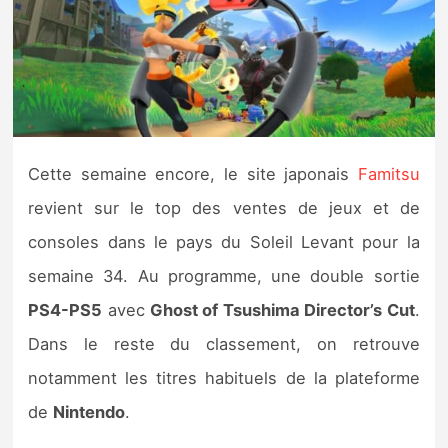
Nintendo Direct
Tests et previews
Tests de jeux
Cette semaine encore, le site japonais
Famitsu
Tests d’accessoires
revient sur le top des ventes de jeux et de
consoles dans le pays du Soleil Levant pour la
Autres tests
semaine 34. Au programme, une double sortie
Previews
PS4-PS5
avec
Ghost of Tsushima Director’s Cut
.
Dans le reste du classement, on retrouve
Précommandes
notamment les titres habituels de la plateforme
Précommandes jeux Switch 2
de
Nintendo
.