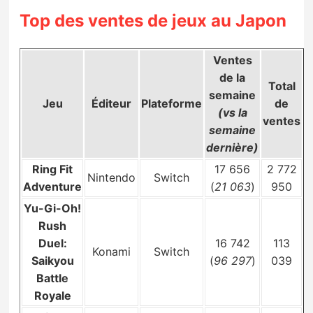
Sorties de jeux
Top des ventes de jeux au Japon
Bons plans
Ventes
de la
Total
semaine
Guides
Jeu
Éditeur
Plateforme
de
(vs la
ventes
semaine
dernière)
Ring Fit
17 656
2 772
Nintendo
Switch
Adventure
(
21 063
)
950
Yu-Gi-Oh!
Rush
Duel:
16 742
113
Konami
Switch
Saikyou
(
96 297
)
039
Battle
Royale