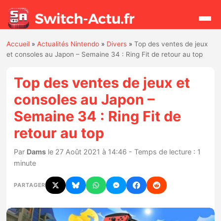
Accueil
»
Actualités Nintendo
»
Divers
»
Top des ventes de jeux
Rechercher
et consoles au Japon – Semaine 34 : Ring Fit de retour au top
Top des ventes de jeux et
Actualités
consoles au Japon –
Semaine 34 : Ring Fit de
Jeux
retour au top
Hardware
Par
Dams
le 27 Août 2021 à 14:46 - Temps de lecture : 1
minute
Mises à jour
PARTAGER
Chiffres de ventes
Rumeurs