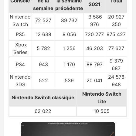
Console
de la
la semaine
Total
2021
semaine
précédente
Nintendo
3 586
20 927
72 527
89 732
Switch
976
350
PS5
12 638
9 056
720 277
975 427
Xbox
5 782
1 256
46 203
77 627
Series
9 379
PS4
943
1 170
88 797
687
Nintendo
24 578
522
539
20 041
3DS
948
Nintendo Switch
Nintendo Switch
classique
Lite
62 022
10 505