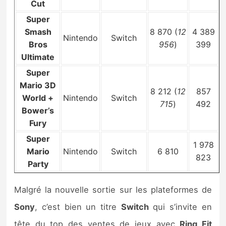
Cut
Super
Smash
8 870 (
12
4 389
Nintendo
Switch
Bros
956
)
399
Ultimate
Super
Mario 3D
8 212 (
12
857
World +
Nintendo
Switch
715
)
492
Bower’s
Fury
Super
1 978
Mario
Nintendo
Switch
6 810
823
Party
Malgré la nouvelle sortie sur les plateformes de
Sony
, c’est bien un titre
Switch
qui s’invite en
tête du top des ventes de jeux avec
Ring Fit