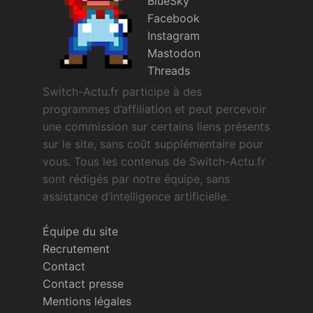
BlueSky
Facebook
Instagram
Mastodon
Threads
Switch-Actu.fr participe à des
programmes d’affiliation et peut percevoir
une commission sur certains liens présents
sur le site, sans coût supplémentaire pour
vous. Tous les contenus de Switch-Actu.fr
sont rédigés par notre équipe, sans
assistance d’intelligence artificielle.
Équipe du site
Recrutement
Contact
Contact presse
Mentions légales