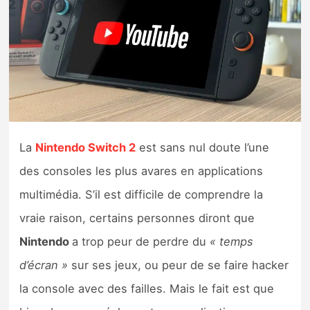
Nintendo Direct
Tests et previews
Tests de jeux
Tests d’accessoires
La
Nintendo Switch 2
est sans nul doute l’une
des consoles les plus avares en applications
Autres tests
multimédia. S’il est difficile de comprendre la
Previews
vraie raison, certains personnes diront que
Nintendo
a trop peur de perdre du
« temps
Précommandes
d’écran »
sur ses jeux, ou peur de se faire hacker
Précommandes jeux Switch 2
la console avec des failles. Mais le fait est que