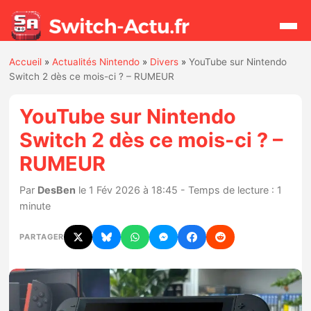
Accueil
»
Actualités Nintendo
»
Divers
»
YouTube sur Nintendo
Rechercher
Switch 2 dès ce mois-ci ? – RUMEUR
YouTube sur Nintendo
Actualités
Switch 2 dès ce mois-ci ? –
RUMEUR
Jeux
Par
DesBen
le 1 Fév 2026 à 18:45 - Temps de lecture : 1
Hardware
minute
Mises à jour
PARTAGER
Chiffres de ventes
Rumeurs