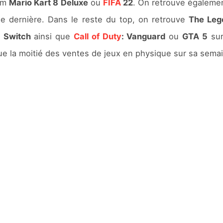
ium
Mario Kart 8 Deluxe
ou
FIFA
22
. On retrouve égalem
e dernière. Dans le reste du top, on retrouve
The Lege
a
Switch
ainsi que
Call of Duty
: Vanguard
ou
GTA 5
sur
ue la moitié des ventes de jeux en physique sur sa sem