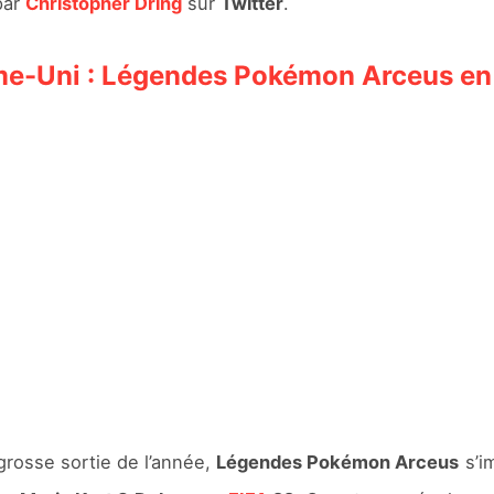
par
Christopher Dring
sur
Twitter
.
me-Uni : Légendes Pokémon Arceus en 
 grosse sortie de l’année,
Légendes Pokémon Arceus
s’i