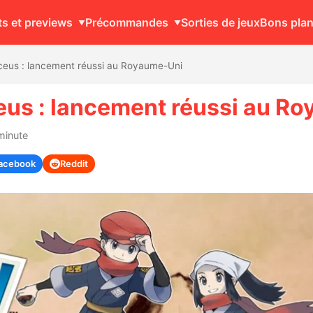
ts et previews
Précommandes
Sorties de jeux
Bons pla
eus : lancement réussi au Royaume-Uni
us : lancement réussi au R
minute
acebook
Reddit