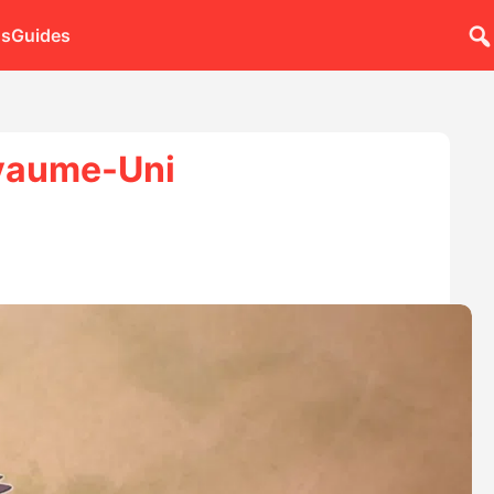
ns
Guides
oyaume-Uni