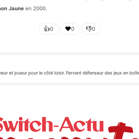
mon
Jaune
en 2000.
👍
❤️
👎
0
0
0
nneur et joueur pour le côté loisir. Fervent défenseur des jeux en bo