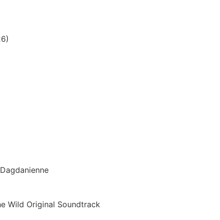
26)
n Dagdanienne
he Wild Original Soundtrack