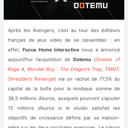
Nintendo Direct
Tests et previews
Après les Avengers, c’est au tour des éditeurs
français de jeux vidéo de se rassembler : en
Tests de jeux
effet,
Focus Home Interactive
nous a annoncé
Tests d’accessoires
aujourd’hui l’acquisition de
Dotemu
(
Streets of
Rage 4
,
Wonder Boy : The Dragon’s Trap
,
TMNT:
Autres tests
Shredder’s Revenge
) via un rachat de 77,5% du
Previews
capital de la boîte pour la modique somme de
38,5 millions d’euros, auxquels pourront s’ajouter
Précommandes
15 millions d’euros si le studio satisfait les
Précommandes jeux Switch 2
objectifs de croissance définis par sa maison-
mère sur les deux prochains exercices. Le patron