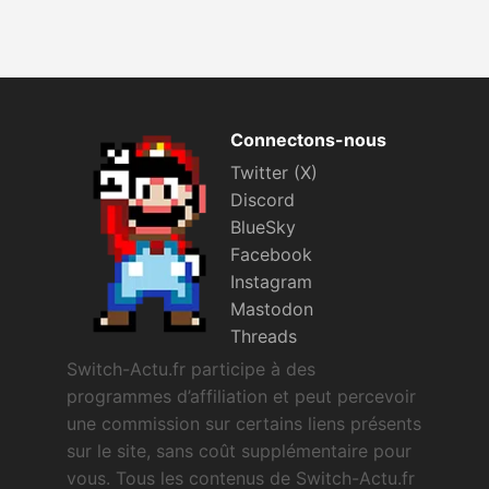
Connectons-nous
Twitter (X)
Discord
BlueSky
Facebook
Instagram
Mastodon
Threads
Switch-Actu.fr participe à des
programmes d’affiliation et peut percevoir
une commission sur certains liens présents
sur le site, sans coût supplémentaire pour
vous. Tous les contenus de Switch-Actu.fr