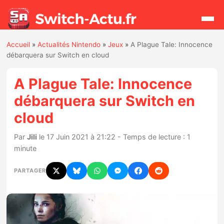
Accueil
»
Actualités Nintendo
»
Jeux
»
A Plague Tale: Innocence
Rechercher
débarquera sur Switch en cloud
A Plague Tale: Innocence
Actualités
débarquera sur Switch en
cloud
Jeux
Par
Jili
le 17 Juin 2021 à 21:22 - Temps de lecture : 1
Hardware
minute
Mises à jour
PARTAGER
Chiffres de ventes
Rumeurs