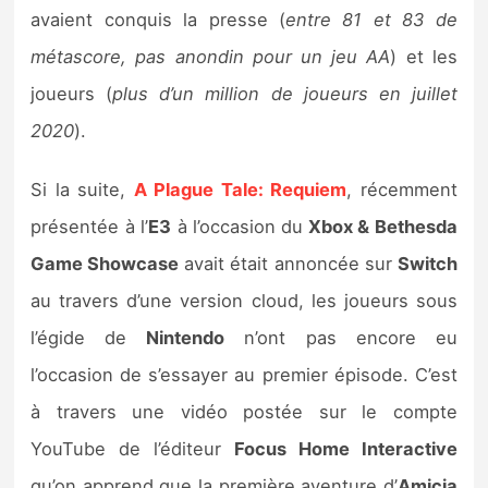
Sorties de jeux
avaient conquis la presse (
entre 81 et 83 de
métascore, pas anondin pour un jeu AA
) et les
Bons plans
joueurs (
plus d’un million de joueurs en juillet
2020
).
Guides
Si la suite,
A Plague Tale: Requiem
, récemment
présentée à l’
E3
à l’occasion du
Xbox & Bethesda
Game Showcase
avait était annoncée sur
Switch
au travers d’une version cloud, les joueurs sous
l’égide de
Nintendo
n’ont pas encore eu
l’occasion de s’essayer au premier épisode. C’est
à travers une vidéo postée sur le compte
YouTube de l’éditeur
Focus Home Interactive
qu’on apprend que la première aventure d’
Amicia