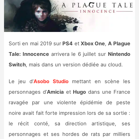
Nintendo Direct
Tests et previews
Sorti en mai 2019 sur
PS4
et
Xbox One
,
A Plague
Tests de jeux
Tale: Innocence
arrivera le 6 juillet sur
Nintendo
Tests d’accessoires
Switch
, mais dans un version dédiée au cloud.
Autres tests
Le jeu d’
Asobo Studio
mettant en scène les
personnages d’
Amicia
et
Hugo
dans une France
Previews
ravagée par une violente épidémie de peste
Précommandes
noire avait fait forte impression lors de sa sortie :
le récit conté, sa direction artistique, ses
Précommandes jeux Switch 2
personnages et ses hordes de rats par milliers