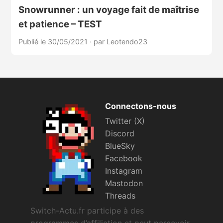
Snowrunner : un voyage fait de maîtrise
et patience – TEST
Publié le 30/05/2021
·
par Leotendo23
Connectons-nous
Twitter (X)
Discord
BlueSky
Facebook
Instagram
Mastodon
Threads
Switch-Actu.fr participe à des
programmes d’affiliation et peut percevoir