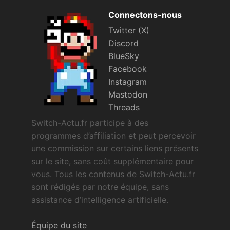
Connectons-nous
Twitter (X)
Discord
BlueSky
Facebook
Instagram
Mastodon
Threads
Switch-Actu.fr participe à des
programmes d’affiliation et peut percevoir
une commission sur certains liens présents
sur le site, sans coût supplémentaire pour
vous. Tous les contenus de Switch-Actu.fr
sont rédigés par notre équipe, sans
assistance d’intelligence artificielle.
Équipe du site