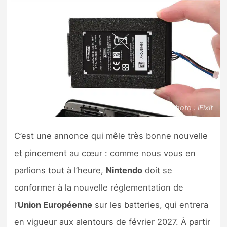
Nintendo Direct
Tests et previews
Tests de jeux
Tests d’accessoires
Crédits photo : iFixit
Autres tests
C’est une annonce qui mêle très bonne nouvelle
Previews
et pincement au cœur : comme nous vous en
parlions tout à l’heure,
Nintendo
doit se
Précommandes
conformer à la nouvelle réglementation de
l’
Union Européenne
sur les batteries, qui entrera
Précommandes jeux Switch 2
en vigueur aux alentours de février 2027. À partir