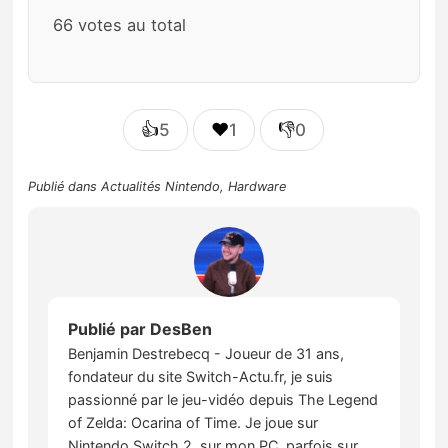
66 votes au total
👍
❤️
👎
5
1
0
Publié dans
Actualités Nintendo
,
Hardware
Publié par
DesBen
Benjamin Destrebecq - Joueur de 31 ans,
fondateur du site Switch-Actu.fr, je suis
passionné par le jeu-vidéo depuis The Legend
of Zelda: Ocarina of Time. Je joue sur
Nintendo Switch 2, sur mon PC, parfois sur