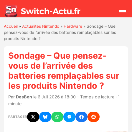
Accueil
»
Actualités Nintendo
»
Hardware
»
Sondage – Que
Rechercher
pensez-vous de l’arrivée des batteries remplaçables sur les
produits Nintendo ?
Actualités
Sondage – Que pensez-
vous de l’arrivée des
Jeux
batteries remplaçables sur
les produits Nintendo ?
Hardware
Par
DesBen
le 6 Juil 2026 à 18:00 - Temps de lecture : 1
Mises à jour
minute
Chiffres de ventes
PARTAGER
Rumeurs