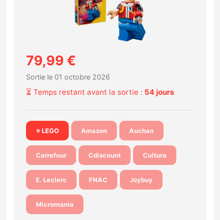
Nintendo Direct
Tests et previews
79,99 €
Tests de jeux
Sortie le 01 octobre 2026
⏳ Temps restant avant la sortie :
54 jours
Tests d’accessoires
Autres tests
⭐ LEGO
Amazon
Auchan
Previews
Carrefour
Cdiscount
Cultura
Précommandes
E. Leclerc
FNAC
Joybuy
Précommandes jeux Switch 2
Micromania