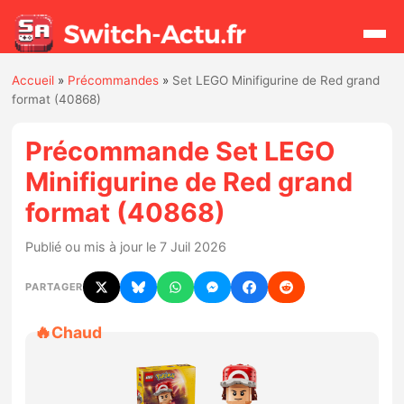
Accueil
»
Précommandes
»
Set LEGO Minifigurine de Red grand
Rechercher
format (40868)
Précommande Set LEGO
Actualités
Minifigurine de Red grand
format (40868)
Jeux
Publié ou mis à jour le 7 Juil 2026
Hardware
PARTAGER
Mises à jour
🔥
Chaud
Chiffres de ventes
Rumeurs