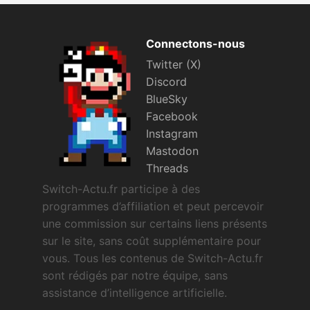
Connectons-nous
Twitter (X)
Discord
BlueSky
Facebook
Instagram
Mastodon
Threads
Switch-Actu.fr participe à des
programmes d’affiliation et peut percevoir
une commission sur certains liens présents
sur le site, sans coût supplémentaire pour
vous. Tous les contenus de Switch-Actu.fr
sont rédigés par notre équipe, sans
assistance d’intelligence artificielle.