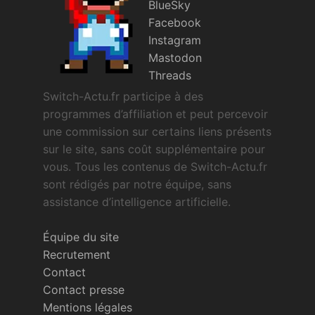
BlueSky
Facebook
Instagram
Mastodon
Threads
Switch-Actu.fr participe à des
programmes d’affiliation et peut percevoir
une commission sur certains liens présents
sur le site, sans coût supplémentaire pour
vous. Tous les contenus de Switch-Actu.fr
sont rédigés par notre équipe, sans
assistance d’intelligence artificielle.
Équipe du site
Recrutement
Contact
Contact presse
Mentions légales