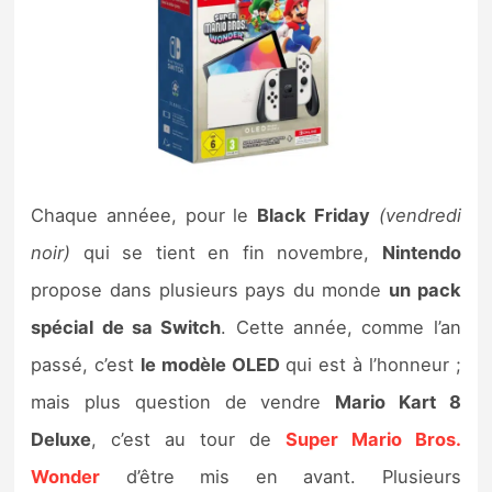
Nintendo Direct
Tests et previews
Tests de jeux
Chaque annéee, pour le
Black Friday
(vendredi
Tests d’accessoires
noir)
qui se tient en fin novembre,
Nintendo
Autres tests
propose dans plusieurs pays du monde
un pack
Previews
spécial de sa Switch
. Cette année, comme l’an
passé, c’est
le modèle OLED
qui est à l’honneur ;
Précommandes
mais plus question de vendre
Mario Kart 8
Deluxe
, c’est au tour de
Super Mario Bros.
Précommandes jeux Switch 2
Wonder
d’être mis en avant. Plusieurs