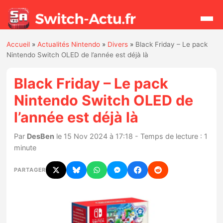
Accueil
»
Actualités Nintendo
»
Divers
»
Black Friday – Le pack
Rechercher
Nintendo Switch OLED de l’année est déjà là
Black Friday – Le pack
Actualités
Nintendo Switch OLED de
l’année est déjà là
Jeux
Par
DesBen
le 15 Nov 2024 à 17:18 - Temps de lecture : 1
Hardware
minute
Mises à jour
PARTAGER
Chiffres de ventes
Rumeurs