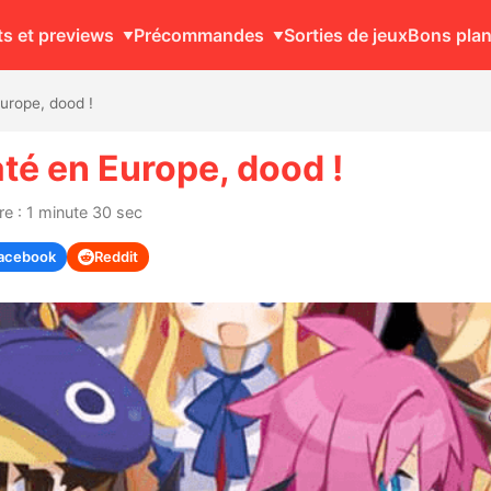
ts et previews
Précommandes
Sorties de jeux
Bons pla
urope, dood !
té en Europe, dood !
re : 1 minute 30 sec
acebook
Reddit