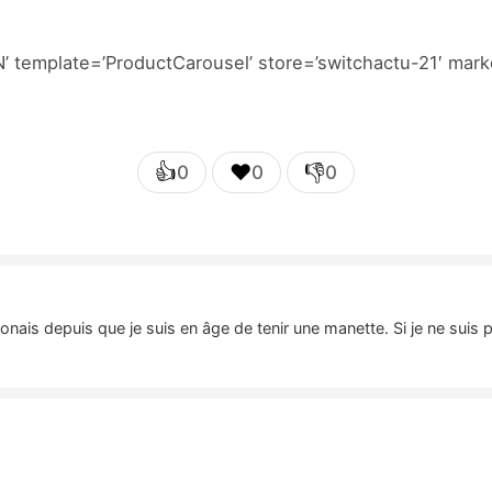
emplate=’ProductCarousel’ store=’switchactu-21′ marke
👍
❤️
👎
0
0
0
nais depuis que je suis en âge de tenir une manette. Si je ne suis 