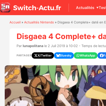
Actualités
Tes
Accueil
»
Actualités Nintendo
»
Disgaea 4 Complete+ daté en E
Disgaea 4 Complete+ da
Par
lunapolitana
le 2 Juil 2019 à 10:02 - Temps de lectu
X/Twitter
Bluesky
WhatsApp
F
PARTAGER