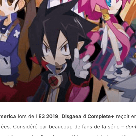
merica
lors de l'
E3 2019
,
Disgaea 4 Complete+
reçoit e
trées. Considéré par beaucoup de fans de la série –
dont