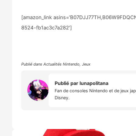
[amazon_link asins=’B07DJJ77TH,B06W9FDQCN’ t
8524-fb1ac3c7a282′]
Publié dans
Actualités Nintendo
,
Jeux
Publié par
lunapolitana
Fan de consoles Nintendo et de jeux japo
Disney.