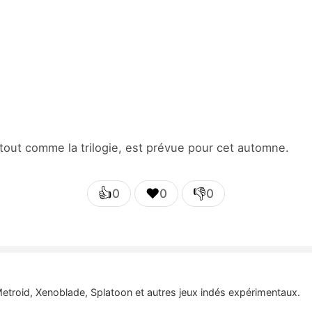
 tout comme la trilogie, est prévue pour cet automne.
👍
❤️
👎
0
0
0
etroid, Xenoblade, Splatoon et autres jeux indés expérimentaux.