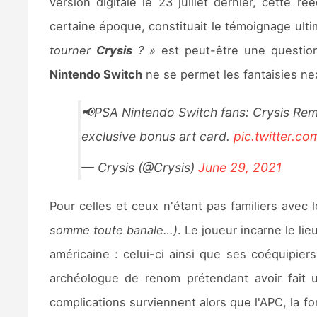
version digitale le 23 juillet dernier, cette 
certaine époque, constituait le témoignage ult
tourner
Crysis
? »
est peut-être une question
Nintendo Switch
ne se permet les fantaisies nex
📢PSA Nintendo Switch fans: Crysis Remas
exclusive bonus art card.
pic.twitter.
— Crysis (@Crysis)
June 29, 2021
Pour celles et ceux n'étant pas familiers avec l
somme toute banale…)
. Le joueur incarne le l
américaine : celui-ci ainsi que ses coéquipier
archéologue de renom prétendant avoir fait
complications surviennent alors que l'APC, la