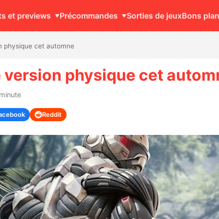
ts et previews
Précommandes
Sorties de jeux
Bons pla
on physique cet automne
e version physique cet autom
 minute
acebook
Reddit