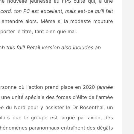
e nouvelle jeunesse au FPS culte qui, à une
ccord, ton PC est excellent, mais est-ce qu’il fait
u entendre alors. Même si la modeste mouture
rter le titre, tant bien que mal.
his fall! Retail version also includes an
personne où l'action prend place en 2020
(année
une unité spéciale des forces d'élite de l'armée
rée du Nord pour y assister le Dr Rosenthal, un
ors que le groupe est largué par avion, des
s phénomènes paranormaux entraînent des dégâts