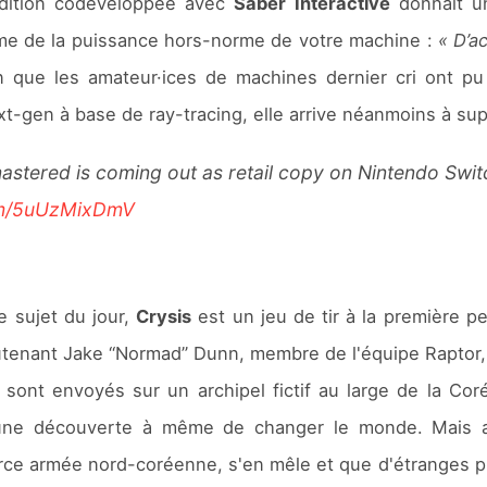
réédition codéveloppée avec
Saber Interactive
donnait un
ime de la puissance hors-norme de votre machine :
« D’a
 que les amateur·ices de machines dernier cri ont p
t-gen à base de ray-tracing, elle arrive néanmoins à suppo
tered is coming out as retail copy on Nintendo Switch t
com/5uUzMixDmV
e sujet du jour,
Crysis
est un jeu de tir à la première 
ieutenant Jake “Normad” Dunn, membre de l'équipe Raptor, 
s sont envoyés sur un archipel fictif au large de la Co
 une découverte à même de changer le monde. Mais al
 force armée nord-coréenne, s'en mêle et que d'étrange