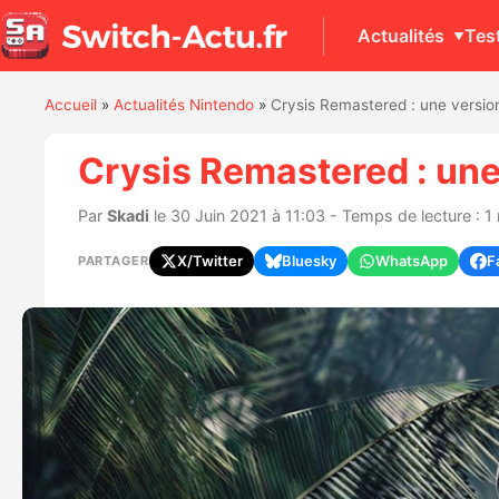
Actualités
Tes
Accueil
»
Actualités Nintendo
»
Crysis Remastered : une versi
Crysis Remastered : un
Par
Skadi
le 30 Juin 2021 à 11:03 - Temps de lecture : 1
X/Twitter
Bluesky
WhatsApp
F
PARTAGER