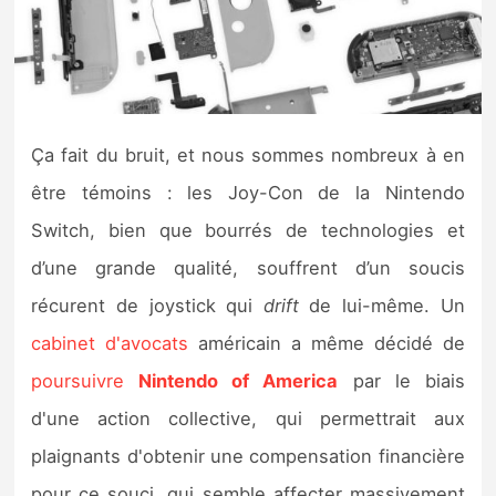
Nintendo Direct
Tests et previews
Ça fait du bruit, et nous sommes nombreux à en
Tests de jeux
être témoins : les Joy-Con de la Nintendo
Tests d’accessoires
Switch, bien que bourrés de technologies et
d’une grande qualité, souffrent d’un soucis
Autres tests
récurent de joystick qui
drift
de lui-même. Un
Previews
cabinet d'avocats
américain a même décidé de
poursuivre
Nintendo of America
par le biais
Précommandes
d'une action collective, qui permettrait aux
Précommandes jeux Switch 2
plaignants d'obtenir une compensation financière
pour ce souci, qui semble affecter massivement