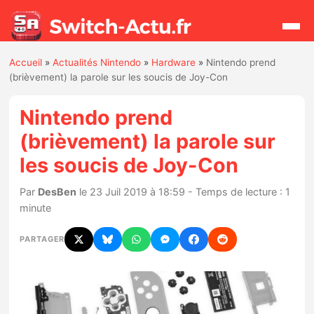
Accueil
»
Actualités Nintendo
»
Hardware
»
Nintendo prend
Rechercher
(brièvement) la parole sur les soucis de Joy-Con
Nintendo prend
Actualités
(brièvement) la parole sur
les soucis de Joy-Con
Jeux
Par
DesBen
le 23 Juil 2019 à 18:59 - Temps de lecture : 1
Hardware
minute
Mises à jour
PARTAGER
Chiffres de ventes
Rumeurs