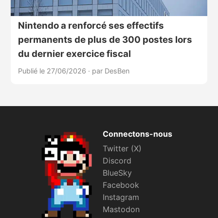
Nintendo a renforcé ses effectifs
permanents de plus de 300 postes lors
du dernier exercice fiscal
Publié le 27/06/2026
·
par DesBen
Connectons-nous
Twitter (X)
Discord
BlueSky
Facebook
Instagram
Mastodon