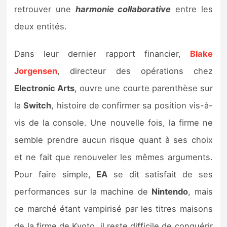
Sorties de jeux
retrouver une
harmonie collaborative
entre les
deux entités.
Bons plans
Dans leur dernier rapport financier,
Blake
Guides
Jorgensen
, directeur des opérations chez
Electronic Arts
, ouvre une courte parenthèse sur
la
Switch
, histoire de confirmer sa position vis-à-
vis de la console. Une nouvelle fois, la firme ne
semble prendre aucun risque quant à ses choix
et ne fait que renouveler les mêmes arguments.
Pour faire simple,
EA
se dit satisfait de ses
performances sur la machine de
Nintendo
, mais
ce marché étant vampirisé par les titres maisons
de la firme de Kyoto, il reste difficile de conquérir