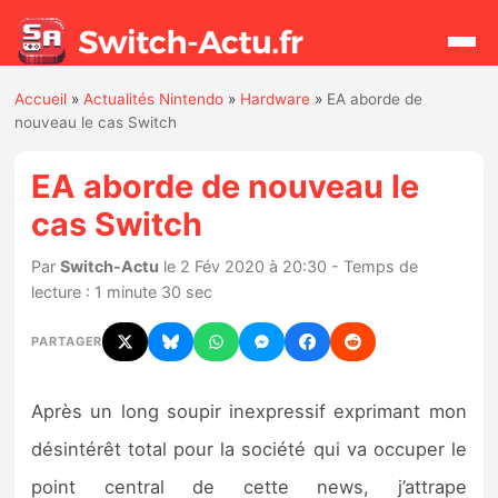
Accueil
»
Actualités Nintendo
»
Hardware
»
EA aborde de
Rechercher
nouveau le cas Switch
EA aborde de nouveau le
Actualités
cas Switch
Jeux
Par
Switch-Actu
le 2 Fév 2020 à 20:30 - Temps de
lecture : 1 minute 30 sec
Hardware
PARTAGER
Mises à jour
Après un long soupir inexpressif exprimant mon
Chiffres de ventes
désintérêt total pour la société qui va occuper le
Rumeurs
point central de cette news, j’attrape