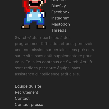
BlueSky
Facebook
Instagram
Mastodon
Threads
Switch-Actu.fr participe à des
programmes d’affiliation et peut percevoir
une commission sur certains liens présents
sur le site, sans coût supplémentaire pour
vous. Tous les contenus de Switch-Actu.fr
sont rédigés par notre équipe, sans
assistance d’intelligence artificielle.
Équipe du site
Recrutement
Contact
Contact presse