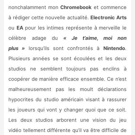
nonchalamment mon
Chromebook
et commence
Nintendo Direct
à rédiger cette nouvelle actualité.
Electronic Arts
ou
EA
pour les intimes représente à merveille le
Tests et previews
célèbre adage du
« Je t’aime, moi non
Tests de jeux
plus »
lorsqu’ils sont confrontés à
Nintendo
.
Plusieurs années se sont écoulées et les deux
Tests d’accessoires
studios ne semblent toujours pas enclins à
Autres tests
coopérer de manière efficace ensemble. Ce n’est
malheureusement pas les moult déclarations
Previews
hypocrites du studio américain visant à rassurer
Précommandes
les joueurs qui vont y changer quoi que ce soit.
Les deux studios arborent une vision du jeu
Précommandes jeux Switch 2
vidéo tellement différente qu’il va être difficile de