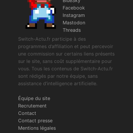
BlueSky
Facebook
Instagram
Mastodon
Threads
Switch-Actu.fr participe à des
programmes d’affiliation et peut percevoir
une commission sur certains liens présents
sur le site, sans coût supplémentaire pour
vous. Tous les contenus de Switch-Actu.fr
sont rédigés par notre équipe, sans
assistance d’intelligence artificielle.
Équipe du site
Recrutement
Contact
Contact presse
Mentions légales