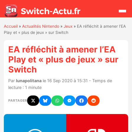
Accueil
»
Actualités Nintendo
»
Jeux
»
EA réfléchit à amener l’EA
Rechercher
Play et « plus de jeux » sur Switch
EA réfléchit à amener l’EA
Actualités
Play et « plus de jeux » sur
Switch
Jeux
Par
lunapolitana
le 16 Sep 2020 à 15:31 - Temps de
Hardware
lecture : 1 minute
Mises à jour
PARTAGER
Chiffres de ventes
Rumeurs