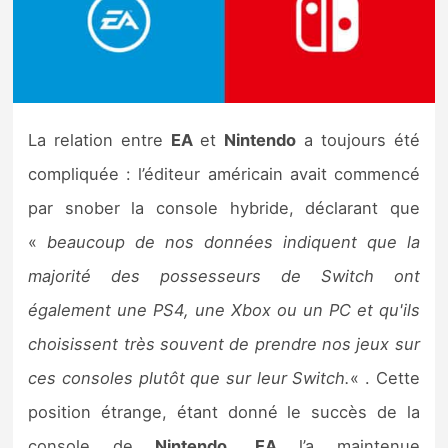
Nintendo Direct
Tests et previews
La relation entre
EA
et
Nintendo
a toujours été
Tests de jeux
compliquée : l’éditeur américain avait commencé
Tests d’accessoires
par snober la console hybride, déclarant que
«
beaucoup de nos données indiquent que la
Autres tests
majorité des possesseurs de Switch ont
Previews
également une PS4, une Xbox ou un PC et qu'ils
choisissent très souvent de prendre nos jeux sur
Précommandes
ces consoles plutôt que sur leur Switch.
« . Cette
Précommandes jeux Switch 2
position étrange, étant donné le succès de la
console de
Nintendo
,
EA
l’a maintenue