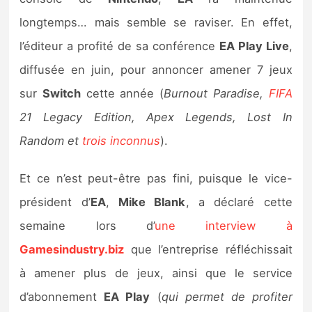
Sorties de jeux
longtemps… mais semble se raviser. En effet,
l’éditeur a profité de sa conférence
EA Play Live
,
Bons plans
diffusée en juin, pour annoncer amener 7 jeux
sur
Switch
cette année (
Burnout Paradise,
FIFA
Guides
21 Legacy Edition, Apex Legends, Lost In
Random et
trois inconnus
).
Et ce n’est peut-être pas fini, puisque le vice-
président d’
EA
,
Mike Blank
, a déclaré cette
semaine lors d’
une interview à
Gamesindustry.biz
que l’entreprise réfléchissait
à amener plus de jeux, ainsi que le service
d’abonnement
EA Play
(
qui permet de profiter