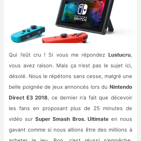
Nintendo Direct
Tests et previews
Tests de jeux
Qui l’eût cru ! Si vous me répondez
Lustucru
,
Tests d’accessoires
vous avez raison. Mais ça n’est pas le sujet ici,
désolé. Nous le répétons sans cesse, malgré une
Autres tests
belle poignée de jeux annoncés lors du
Nintendo
Previews
Direct E3 2018
, ce dernier n’a fait que décevoir
les fans en proposant plus de 25 minutes de
Précommandes
vidéo sur
Super Smash Bros. Ultimate
en nous
Précommandes jeux Switch 2
gavant comme si nous allions être des millions à
acheter le jeu. Bon, c’est réussi n’empêche.