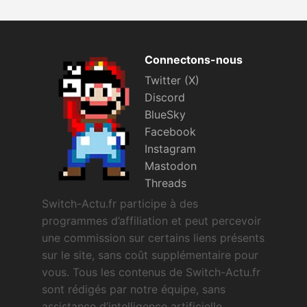
Connectons-nous
Twitter (X)
Discord
BlueSky
Facebook
Instagram
Mastodon
Threads
Switch-Actu.fr participe à des
programmes d’affiliation et peut percevoir
une commission sur certains liens présents
sur le site, sans coût supplémentaire pour
vous. Tous les contenus de Switch-Actu.fr
sont rédigés par notre équipe, sans
assistance d’intelligence artificielle.