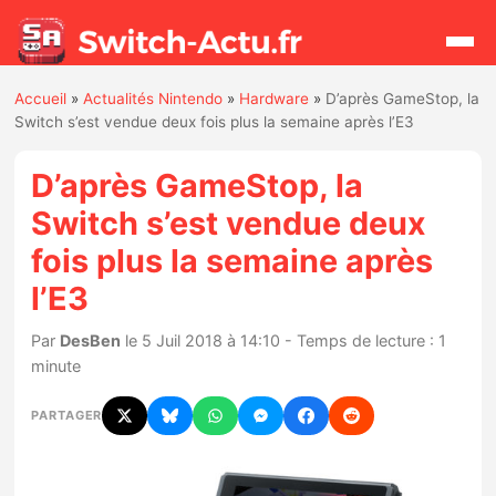
Accueil
»
Actualités Nintendo
»
Hardware
»
D’après GameStop, la
Rechercher
Switch s’est vendue deux fois plus la semaine après l’E3
D’après GameStop, la
Actualités
Switch s’est vendue deux
fois plus la semaine après
Jeux
l’E3
Hardware
Par
DesBen
le 5 Juil 2018 à 14:10 - Temps de lecture : 1
minute
Mises à jour
PARTAGER
Chiffres de ventes
Rumeurs