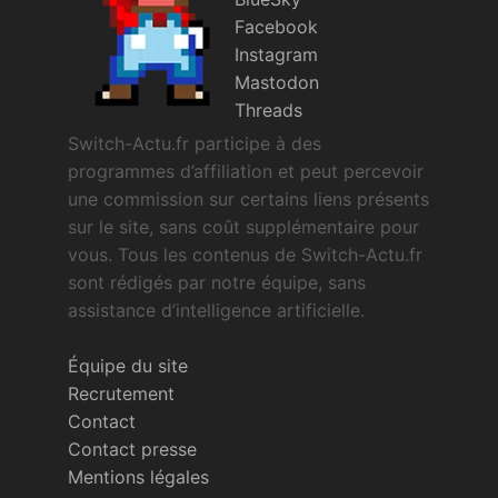
Facebook
Instagram
Mastodon
Threads
Switch-Actu.fr participe à des
programmes d’affiliation et peut percevoir
une commission sur certains liens présents
sur le site, sans coût supplémentaire pour
vous. Tous les contenus de Switch-Actu.fr
sont rédigés par notre équipe, sans
assistance d’intelligence artificielle.
Équipe du site
Recrutement
Contact
Contact presse
Mentions légales