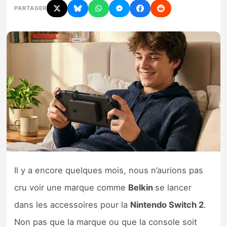
PARTAGER
Nintendo Direct
Tests et previews
Tests de jeux
Tests d’accessoires
Autres tests
Previews
Il y a encore quelques mois, nous n’aurions pas
Précommandes
cru voir une marque comme
Belkin
se lancer
dans les accessoires pour la
Nintendo Switch 2
.
Précommandes jeux Switch 2
Non pas que la marque ou que la console soit