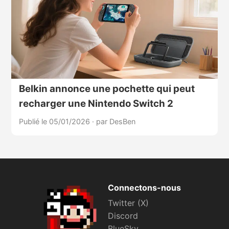
Belkin annonce une pochette qui peut
recharger une Nintendo Switch 2
Publié le 05/01/2026
·
par DesBen
Connectons-nous
Twitter (X)
Discord
BlueSky