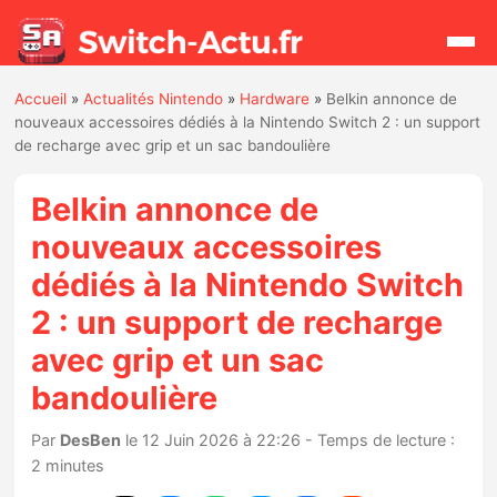
Accueil
»
Actualités Nintendo
»
Hardware
»
Belkin annonce de
Rechercher
nouveaux accessoires dédiés à la Nintendo Switch 2 : un support
de recharge avec grip et un sac bandoulière
Actualités
Belkin annonce de
nouveaux accessoires
Jeux
dédiés à la Nintendo Switch
2 : un support de recharge
Hardware
avec grip et un sac
Mises à jour
bandoulière
Chiffres de ventes
Par
DesBen
le 12 Juin 2026 à 22:26 - Temps de lecture :
2 minutes
Rumeurs