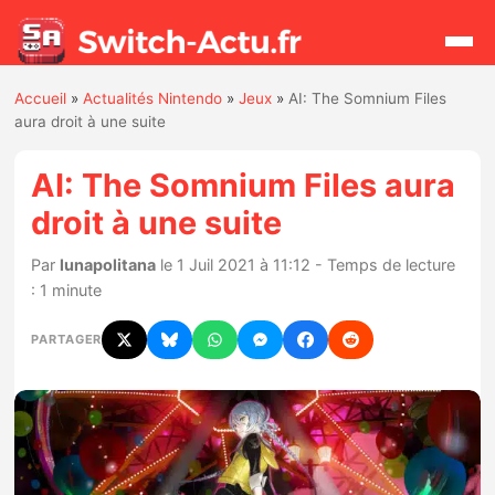
Accueil
»
Actualités Nintendo
»
Jeux
»
AI: The Somnium Files
Rechercher
aura droit à une suite
AI: The Somnium Files aura
Actualités
droit à une suite
Jeux
Par
lunapolitana
le 1 Juil 2021 à 11:12 - Temps de lecture
: 1 minute
Hardware
PARTAGER
Mises à jour
Chiffres de ventes
Rumeurs