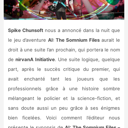
Nintendo Direct
Tests et previews
Spike Chunsoft
nous a annoncé dans la nuit que
le jeu d’aventure
AI: The Somnium Files
aurait le
Tests de jeux
droit à une suite l’an prochain, qui portera le nom
Tests d’accessoires
de
nirvanA Initiative
. Une suite logique, quelque
part, après le succès critique du premier, qui
Autres tests
avait enchanté tant les joueurs que les
Previews
professionnels grâce à une histoire sombre
mélangeant le policier et la science-fiction, et
Précommandes
sans doute aussi un peu grâce à ses énigmes
Précommandes jeux Switch 2
bien ficelées. Voici comment l’éditeur nous
présente le synopsis de
AI: The Somnium Files –