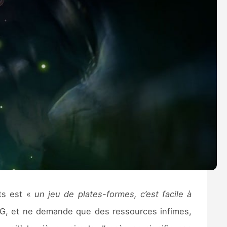
nts est «
un jeu de plates-formes, c’est facile à
 RPG, et ne demande que des ressources infimes,