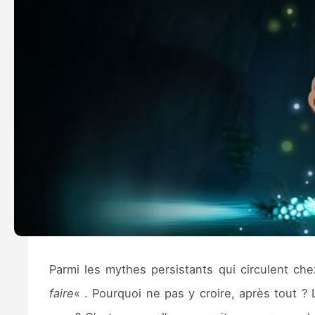
Parmi les mythes persistants qui circulent ch
faire
« . Pourquoi ne pas y croire, après tout 