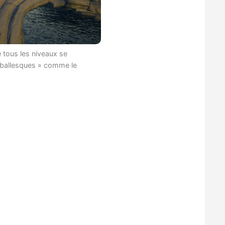
e tous les niveaux se
yballesques » comme le