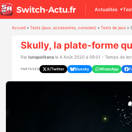
Actualités
Tes
Accueil
»
Tests (jeux, accessoires, consoles)
»
Tests de jeux
»
Skully, la plate-forme q
Par
lunapolitana
le 4 Août 2020 à 09:01 - Temps de lect
X/Twitter
Bluesky
WhatsApp
F
PARTAGER