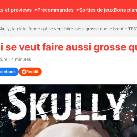
ts et previews
Précommandes
Sorties de jeux
Bons pla
Skully, la plate-forme qui se veut faire aussi grosse que le bœuf – TES
ui se veut faire aussi grosse 
ure : 4 minutes
acebook
Reddit