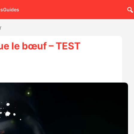
ns
Guides
T
que le bœuf – TEST