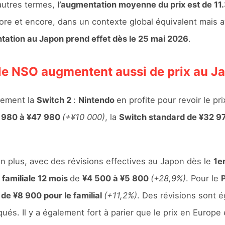
’autres termes,
l’augmentation moyenne du prix est de 1
core et encore, dans un contexte global équivalent mais
tation au Japon prend effet dès le 25 mai 2026
.
 le NSO augmentent aussi de prix au J
uement la
Switch 2
:
Nintendo
en profite pour revoir le pr
 980 à ¥47 980
(+¥10 000)
, la
Switch standard de ¥32 9
n plus, avec des révisions effectives au Japon dès le
1er
 familiale 12 mois
de
¥4 500 à ¥5 800
(+28,9%)
. Pour le
 de ¥8 900 pour le familial
(+11,2%)
. Des révisions sont
ués. Il y a également fort à parier que le prix en Europ