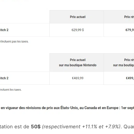
tation est de
50$
(respectivement +11.1% et +7.9%)
. Qua