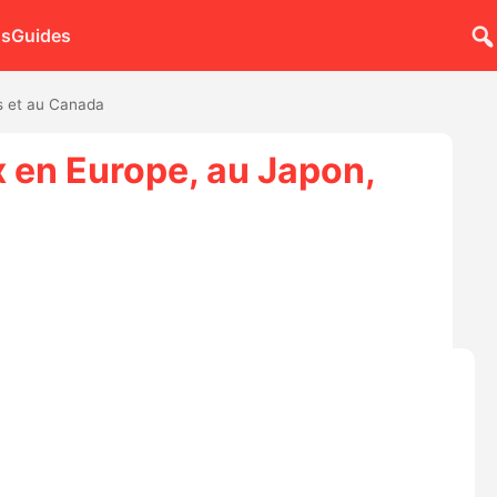
ns
Guides
is et au Canada
x en Europe, au Japon,