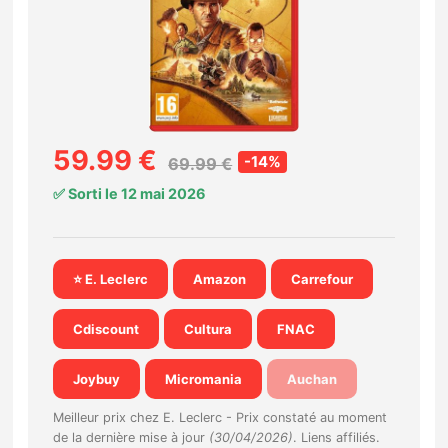
Nintendo Direct
Tests et previews
Tests de jeux
59.99 €
-14%
69.99 €
✅ Sorti le 12 mai 2026
Tests d’accessoires
Autres tests
⭐ E. Leclerc
Amazon
Carrefour
Previews
Cdiscount
Cultura
FNAC
Précommandes
Joybuy
Micromania
Auchan
Précommandes jeux Switch 2
Meilleur prix chez E. Leclerc -
Prix constaté au moment
de la dernière mise à jour
(30/04/2026)
. Liens affiliés.