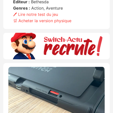
Éditeur :
Bethesda
Genres :
Action, Aventure
🖊️ Lire notre test du jeu
🛒 Acheter la version physique