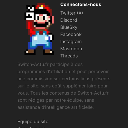
Connectons-nous
Twitter (X)
Discord
BlueSky
Facebook
Instagram
Mastodon
Threads
Switch-Actu.fr participe à des
programmes d’affiliation et peut percevoir
une commission sur certains liens présents
sur le site, sans coût supplémentaire pour
vous. Tous les contenus de Switch-Actu.fr
sont rédigés par notre équipe, sans
assistance d’intelligence artificielle.
Équipe du site