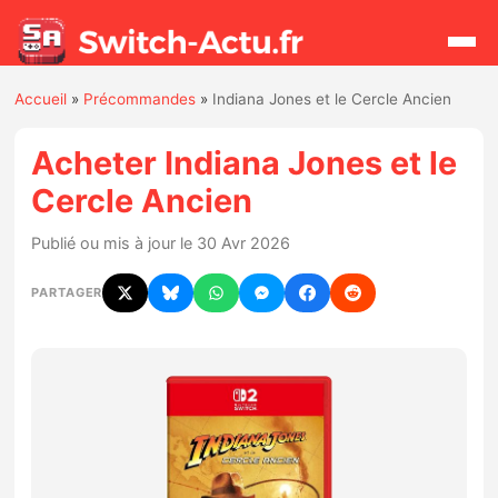
Accueil
»
Précommandes
»
Indiana Jones et le Cercle Ancien
Rechercher
Acheter Indiana Jones et le
Cercle Ancien
Actualités
Publié ou mis à jour le 30 Avr 2026
Jeux
PARTAGER
Hardware
Mises à jour
Chiffres de ventes
Rumeurs