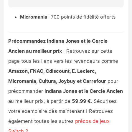
Sorties de jeux
Micromania
: 700 points de fidélité offerts
Bons plans
Précommandez Indiana Jones et le Cercle
Guides
Ancien au meilleur prix
: Retrouvez sur cette
page tous les liens vers les revendeurs comme
Amazon, FNAC, Cdiscount, E. Leclerc,
Micromania, Cultura, Joybuy et Carrefour
pour
précommander
Indiana Jones et le Cercle Ancien
au meilleur prix, à partir de
59.99 €
. Sécurisez
votre exemplaire dès maintenant ! Retrouvez
également toutes les autres
précos de jeux
Switch 2
.