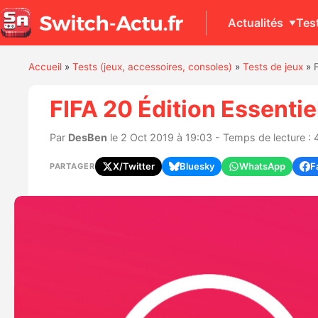
Actualités
Tes
Accueil
»
Tests (jeux, accessoires, consoles)
»
Tests de jeux
»
FIFA 20 Édition Essentie
Par
DesBen
le 2 Oct 2019 à 19:03 - Temps de lecture : 
X/Twitter
Bluesky
WhatsApp
F
PARTAGER