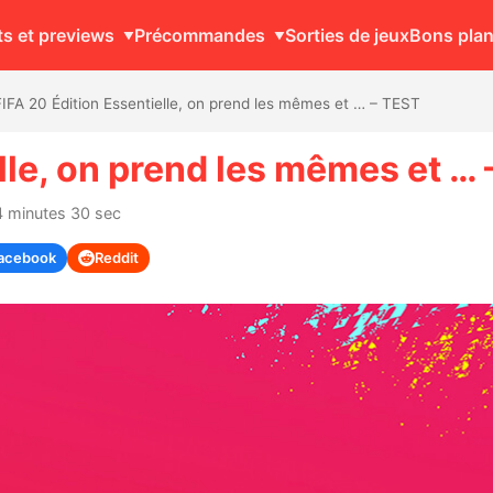
ts et previews
Précommandes
Sorties de jeux
Bons pla
FIFA 20 Édition Essentielle, on prend les mêmes et … – TEST
lle, on prend les mêmes et …
4 minutes 30 sec
acebook
Reddit