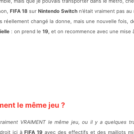
mble, mais que je pouvais transporter dans le métro, chez
 non,
FIFA 18
sur
Nintendo Switch
n’était vraiment pas au
s réellement changé la donne, mais une nouvelle fois, de
ielle
: on prend le
19,
et on recommence avec une mise à j
iment le même jeu ?
 vraiment VRAIMENT le même jeu, ou il y a quelques tr
roit ici à
FIFA 19
avec des effectifs et des maillots mis 