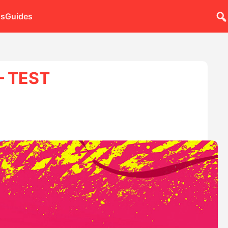
ns
Guides
 – TEST