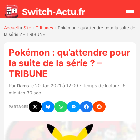
Accueil
»
Site
»
Tribunes
»
Pokémon : qu’attendre pour la suite de
Rechercher
la série ? – TRIBUNE
Pokémon : qu’attendre pour
Actualités
la suite de la série ? –
TRIBUNE
Jeux
Par
Dams
le 20 Jan 2021 à 12:00 - Temps de lecture : 6
Hardware
minutes 30 sec
Mises à jour
PARTAGER
Chiffres de ventes
Rumeurs