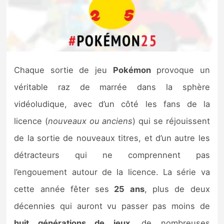
Nintendo Direct
Tests et previews
Chaque sortie de jeu
Pokémon
provoque un
Tests de jeux
véritable raz de marrée dans la sphère
Tests d’accessoires
vidéoludique, avec d’un côté les fans de la
licence (
nouveaux ou anciens
) qui se réjouissent
Autres tests
de la sortie de nouveaux titres, et d’un autre les
Previews
détracteurs qui ne comprennent pas
l’engouement autour de la licence. La série va
Précommandes
cette année fêter ses
25 ans
, plus de deux
Précommandes jeux Switch 2
décennies qui auront vu passer pas moins de
huit générations de jeux
, de nombreuses