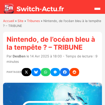
Accueil
»
Site
»
Tribunes
»
Nintendo, de l’océan bleu à la tempête
Rechercher
? – TRIBUNE
Nintendo, de l’océan bleu à
Actualités
la tempête ? – TRIBUNE
Jeux
Par
DesBen
le 14 Avr 2025 à 18:00 - Temps de lecture : 9
minutes
Hardware
PARTAGER
Mises à jour
Chiffres de ventes
Rumeurs