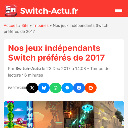
Accueil
»
Site
»
Tribunes
»
Nos jeux indépendants Switch
Rechercher
préférés de 2017
Nos jeux indépendants
Actualités
Switch préférés de 2017
Jeux
Par
Switch-Actu
le 23 Déc 2017 à 14:08 - Temps de
lecture : 6 minutes
Hardware
PARTAGER
Mises à jour
Chiffres de ventes
Rumeurs