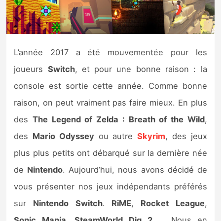
Nintendo Direct
Tests et previews
L’année 2017 a été mouvementée pour les
joueurs
Switch
, et pour une bonne raison : la
Tests de jeux
console est sortie cette année. Comme bonne
Tests d’accessoires
raison, on peut vraiment pas faire mieux. En plus
des
The Legend of Zelda : Breath of the Wild
,
Autres tests
des
Mario Odyssey
ou autre
Skyrim
, des jeux
Previews
plus plus petits ont débarqué sur la dernière née
de
Nintendo
. Aujourd’hui, nous avons décidé de
Précommandes
vous présenter nos jeux indépendants préférés
Précommandes jeux Switch 2
sur
Nintendo
Switch
.
RiME
,
Rocket
League
,
Sonic
Mania
,
SteamWorld
Dig
2
… Nous en