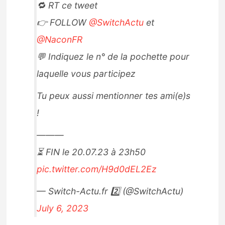
🔁 RT ce tweet
👉 FOLLOW
@SwitchActu
et
@NaconFR
💬 Indiquez le n° de la pochette pour
laquelle vous participez
Tu peux aussi mentionner tes ami(e)s
!
———
⏳ FIN le 20.07.23 à 23h50
pic.twitter.com/H9d0dEL2Ez
— Switch-Actu.fr 2️⃣ (@SwitchActu)
July 6, 2023