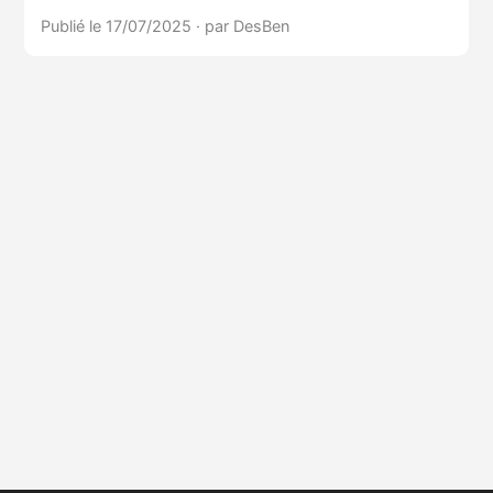
Publié le 17/07/2025
·
par DesBen