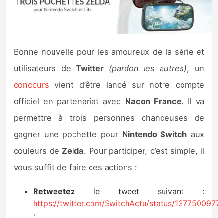
Nintendo Direct
Tests et previews
Bonne nouvelle pour les amoureux de la série et
utilisateurs de
Twitter
(pardon les autres)
, un
Tests de jeux
concours
vient d’être lancé sur notre compte
Tests d’accessoires
officiel en partenariat avec
Nacon France.
Il va
permettre à trois personnes chanceuses de
Autres tests
gagner une pochette pour
Nintendo Switch
aux
Previews
couleurs de
Zelda
. Pour participer, c’est simple, il
vous suffit de faire ces actions :
Précommandes
Retweetez
le tweet suivant :
Précommandes jeux Switch 2
https://twitter.com/SwitchActu/status/13775009
;