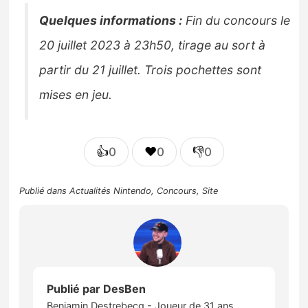
Quelques informations :
Fin du concours le
20 juillet 2023 à 23h50, tirage au sort à
partir du 21 juillet. Trois pochettes sont
mises en jeu.
👍
❤️
👎
0
0
0
Publié dans
Actualités Nintendo
,
Concours
,
Site
Publié par
DesBen
Benjamin Destrebecq - Joueur de 31 ans,