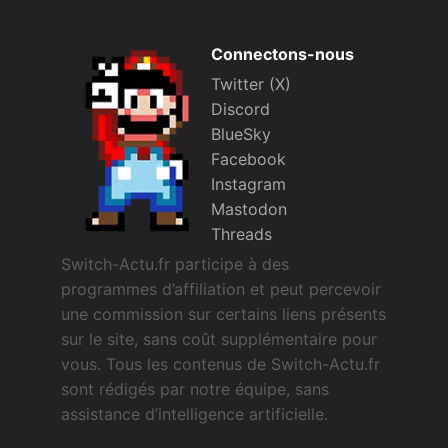
Connectons-nous
Twitter (X)
Discord
BlueSky
Facebook
Instagram
Mastodon
Threads
Switch-Actu.fr participe à des
programmes d’affiliation et peut percevoir
une commission sur certains liens présents
sur le site, sans coût supplémentaire pour
vous. Tous les contenus de Switch-Actu.fr
sont rédigés par notre équipe, sans
assistance d’intelligence artificielle.