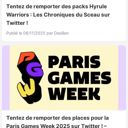
Sorties de jeux
Tentez de remporter des packs Hyrule
Warriors : Les Chroniques du Sceau sur
Bons plans
Twitter !
Publié le 06/11/2025
par DesBen
Guides
Tentez de remporter des places pour la
Paris Games Week 2025 sur Twitter ! –