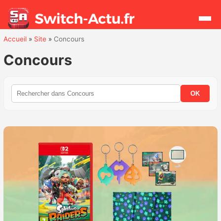
Accueil
»
Site
»
Concours
Rechercher
Concours
Actualités
OK
Jeux
Hardware
Mises à jour
Chiffres de ventes
Rumeurs