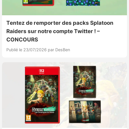
Nintendo Direct
Tentez de remporter des packs Splatoon
Tests et previews
Raiders sur notre compte Twitter ! –
CONCOURS
Tests de jeux
Publié le 23/07/2026
par DesBen
Tests d’accessoires
Autres tests
Previews
Précommandes
Précommandes jeux Switch 2