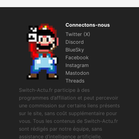
Connectons-nous
Twitter (X)
Discord
BlueSky
Facebook
Instagram
Mastodon
Threads
Switch-Actu.fr participe à des
programmes d’affiliation et peut percevoir
une commission sur certains liens présents
sur le site, sans coût supplémentaire pour
vous. Tous les contenus de Switch-Actu.fr
sont rédigés par notre équipe, sans
assistance d’intelligence artificielle.