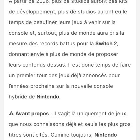
A partir de 2026, plus de studios auront des kits
Sorties de jeux
de développement, plus de studios auront eu le
temps de peaufiner leurs jeux à venir sur la
Bons plans
console et, surtout, plus de monde aura pris la
mesure des records battus pour la
Switch 2
,
Guides
donnant envie à plus de monde de proposer
leurs contenus dessus. Il est donc temps de faire
un premier tour des jeux déjà annoncés pour
l’années prochaine sur la nouvelle console
hybride de
Nintendo
.
⚠️ Avant propos
: il s’agit là uniquement de jeux
que nous connaissons déjà et seuls les plus gros
titres sont cités. Comme toujours,
Nintendo