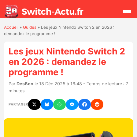
Accueil
»
Guides
»
Les jeux Nintendo Switch 2 en 2026 :
Rechercher
demandez le programme !
Les jeux Nintendo Switch 2
Actualités
en 2026 : demandez le
programme !
Jeux
Par
DesBen
le 18 Déc 2025 à 16:48 - Temps de lecture : 7
Hardware
minutes
Mises à jour
PARTAGER
Chiffres de ventes
Rumeurs