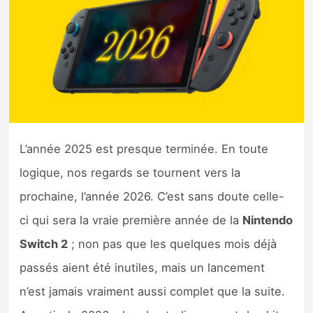
Nintendo Direct
Tests et previews
Tests de jeux
Tests d’accessoires
L’année 2025 est presque terminée. En toute
logique, nos regards se tournent vers la
Autres tests
prochaine, l’année 2026. C’est sans doute celle-
Previews
ci qui sera la vraie première année de la
Nintendo
Switch 2
; non pas que les quelques mois déjà
Précommandes
passés aient été inutiles, mais un lancement
Précommandes jeux Switch 2
n’est jamais vraiment aussi complet que la suite.