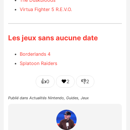
The Duskbloods
Virtua Fighter 5 R.E.V.O.
Les jeux sans aucune date
Borderlands 4
Splatoon Raiders
👍
❤️
👎
0
2
2
Publié dans
Actualités Nintendo
,
Guides
,
Jeux