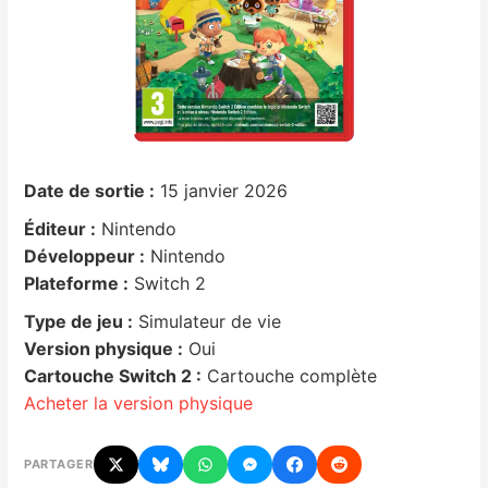
Nintendo Direct
Tests et previews
Tests de jeux
Date de sortie :
15 janvier 2026
Tests d’accessoires
Éditeur :
Nintendo
Développeur :
Nintendo
Autres tests
Plateforme :
Switch 2
Type de jeu :
Simulateur de vie
Previews
Version physique :
Oui
Cartouche Switch 2 :
Cartouche complète
Précommandes
Acheter la version physique
Précommandes jeux Switch 2
PARTAGER