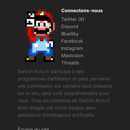
Connectons-nous
Twitter (X)
Discord
BlueSky
Facebook
Instagram
Mastodon
Threads
Switch-Actu.fr participe à des
programmes d’affiliation et peut percevoir
une commission sur certains liens présents
sur le site, sans coût supplémentaire pour
vous. Tous les contenus de Switch-Actu.fr
sont rédigés par notre équipe, sans
assistance d’intelligence artificielle.
Équipe du site