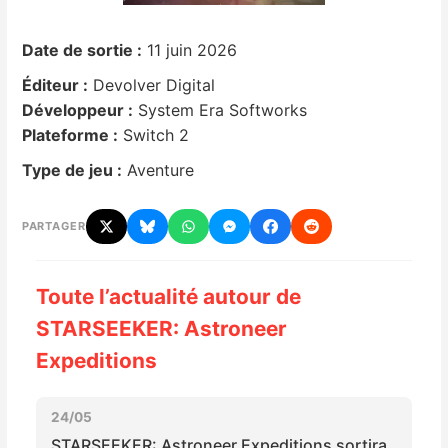
Nintendo Direct
Date de sortie :
11 juin 2026
Éditeur :
Devolver Digital
Tests et previews
Développeur :
System Era Softworks
Plateforme :
Switch 2
Tests de jeux
Type de jeu :
Aventure
Tests d’accessoires
PARTAGER
Autres tests
Toute l’actualité autour de
Previews
STARSEEKER: Astroneer
Précommandes
Expeditions
Précommandes jeux Switch 2
24/05
STARSEEKER: Astroneer Expeditions sortira