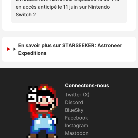
Sorties de jeux
en accès anticipé le 11 juin sur Nintendo
Switch 2
Bons plans
Guides
En savoir plus sur STARSEEKER: Astroneer
Expeditions
Connectons-nous
Twitter (X)
Discord
BlueSky
Facebook
Instagram
Mastodon