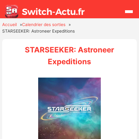
Accueil
Calendrier des sorties
STARSEEKER: Astroneer Expeditions
Rechercher
STARSEEKER: Astroneer
Actualités
Expeditions
Jeux
Hardware
Mises à jour
Chiffres de ventes
Rumeurs