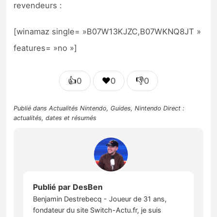
revendeurs :
[winamaz single= »B07W13KJZC,B07WKNQ8JT »
features= »no »]
👍
❤️
👎
0
0
0
Publié dans
Actualités Nintendo
,
Guides
,
Nintendo Direct :
actualités, dates et résumés
Publié par
DesBen
Benjamin Destrebecq - Joueur de 31 ans,
fondateur du site Switch-Actu.fr, je suis