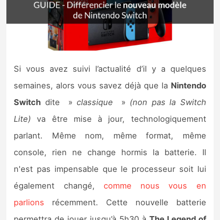
Nintendo Direct
Tests et previews
Si vous avez suivi l’actualité d’il y a quelques
Tests de jeux
semaines, alors vous savez déjà que la
Nintendo
Tests d’accessoires
Switch
dite »
classique
»
(non pas la Switch
Lite)
va être mise à jour, technologiquement
Autres tests
parlant. Même nom, même format, même
Previews
console, rien ne change hormis la batterie. Il
n'est pas impensable que le processeur soit lui
Précommandes
également changé,
comme nous vous en
Précommandes jeux Switch 2
parlions
récemment. Cette nouvelle batterie
permettra de jouer jusqu’à 5h30 à
The Legend of