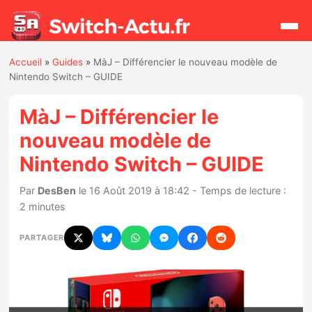
Accueil
»
Guides
»
MàJ – Différencier le nouveau modèle de
Rechercher
Nintendo Switch – GUIDE
MàJ – Différencier le
Actualités
nouveau modèle de
Nintendo Switch – GUIDE
Jeux
Par
DesBen
le 16 Août 2019 à 18:42 - Temps de lecture :
Hardware
2 minutes
Mises à jour
PARTAGER
Chiffres de ventes
Rumeurs