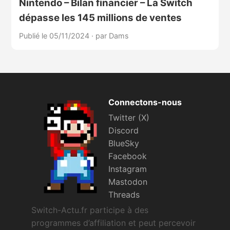
Nintendo – Bilan financier – La Switch
dépasse les 145 millions de ventes
Publié le 05/11/2024
·
par Dams
Connectons-nous
Twitter (X)
Discord
BlueSky
Facebook
Instagram
Mastodon
Threads
Switch-Actu.fr participe à des
programmes d’affiliation et peut percevoir