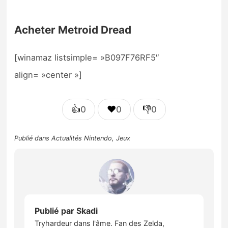
Acheter Metroid Dread
[winamaz listsimple= »B097F76RF5″
align= »center »]
👍
❤️
👎
0
0
0
Publié dans
Actualités Nintendo
,
Jeux
Publié par
Skadi
Tryhardeur dans l'âme. Fan des Zelda,