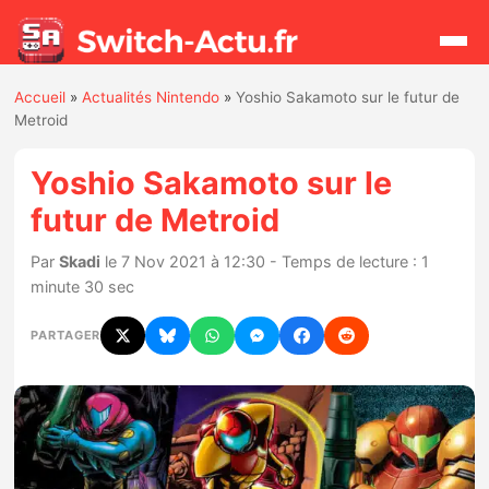
Accueil
»
Actualités Nintendo
»
Yoshio Sakamoto sur le futur de
Rechercher
Metroid
Yoshio Sakamoto sur le
Actualités
futur de Metroid
Jeux
Par
Skadi
le 7 Nov 2021 à 12:30 - Temps de lecture : 1
minute 30 sec
Hardware
PARTAGER
Mises à jour
Chiffres de ventes
Rumeurs