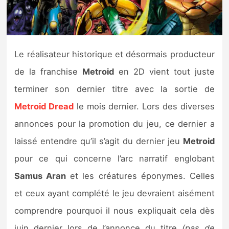
Nintendo Direct
Tests et previews
Le réalisateur historique et désormais producteur
de la franchise
Metroid
en 2D vient tout juste
Tests de jeux
terminer son dernier titre avec la sortie de
Tests d’accessoires
Metroid Dread
le mois dernier. Lors des diverses
annonces pour la promotion du jeu, ce dernier a
Autres tests
laissé entendre qu’il s’agit du dernier jeu
Metroid
Previews
pour ce qui concerne l’arc narratif englobant
Samus Aran
et les créatures éponymes. Celles
Précommandes
et ceux ayant complété le jeu devraient aisément
Précommandes jeux Switch 2
comprendre pourquoi il nous expliquait cela dès
juin dernier lors de l’annonce du titre
(pas de