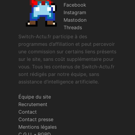
Facebook
Instagram
Mastodon
Threads
Switch-Actu.fr participe à des
programmes d’affiliation et peut percevoir
une commission sur certains liens présents
sur le site, sans coût supplémentaire pour
vous. Tous les contenus de Switch-Actu.fr
sont rédigés par notre équipe, sans
assistance d’intelligence artificielle.
Équipe du site
Recrutement
Contact
Contact presse
Mentions légales
C.G.U.
-
RGPD