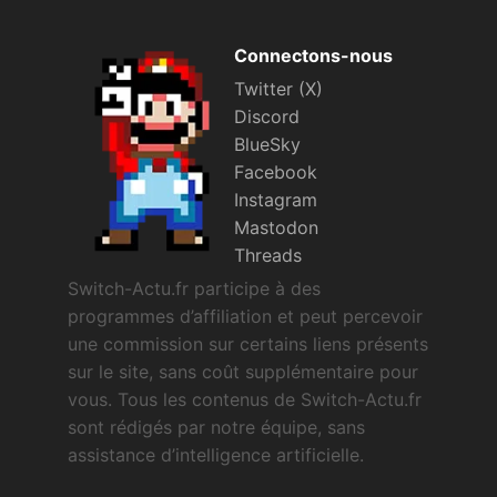
Connectons-nous
Twitter (X)
Discord
BlueSky
Facebook
Instagram
Mastodon
Threads
Switch-Actu.fr participe à des
programmes d’affiliation et peut percevoir
une commission sur certains liens présents
sur le site, sans coût supplémentaire pour
vous. Tous les contenus de Switch-Actu.fr
sont rédigés par notre équipe, sans
assistance d’intelligence artificielle.