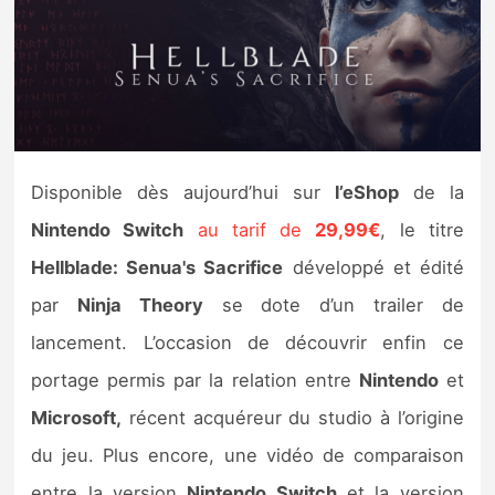
Nintendo Direct
Tests et previews
Tests de jeux
Disponible dès aujourd’hui sur
l’eShop
de la
Tests d’accessoires
Nintendo Switch
au tarif de
29,99€
, le titre
Hellblade: Senua's Sacrifice
développé et édité
Autres tests
par
Ninja Theory
se dote d’un trailer de
Previews
lancement. L’occasion de découvrir enfin ce
portage permis par la relation entre
Nintendo
et
Précommandes
Microsoft,
récent acquéreur du studio à l’origine
Précommandes jeux Switch 2
du jeu. Plus encore, une vidéo de comparaison
entre la version
Nintendo Switch
et la version