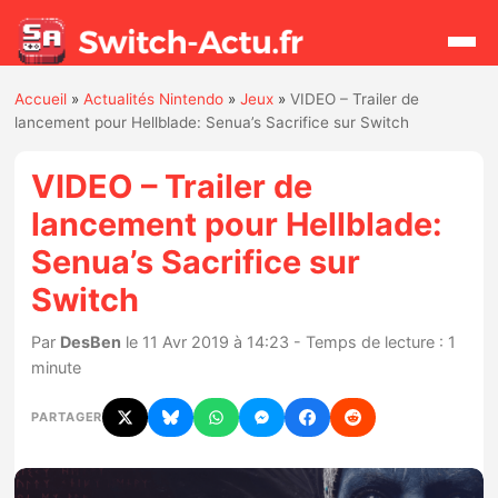
Accueil
»
Actualités Nintendo
»
Jeux
»
VIDEO – Trailer de
Rechercher
lancement pour Hellblade: Senua’s Sacrifice sur Switch
VIDEO – Trailer de
Actualités
lancement pour Hellblade:
Senua’s Sacrifice sur
Jeux
Switch
Hardware
Par
DesBen
le 11 Avr 2019 à 14:23 - Temps de lecture : 1
minute
Mises à jour
PARTAGER
Chiffres de ventes
Rumeurs