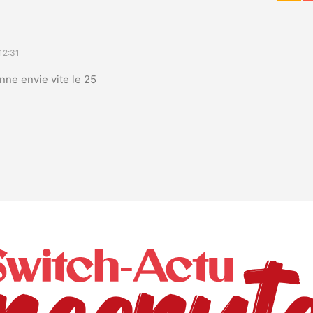
12:31
donne envie vite le 25