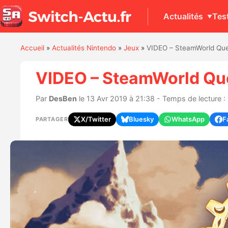
Actualités
Tes
Accueil
»
Actualités Nintendo
»
Jeux
»
VIDEO – SteamWorld Ques
VIDEO – SteamWorld Que
Par
DesBen
le 13 Avr 2019 à 21:38 - Temps de lecture :
X/Twitter
Bluesky
WhatsApp
F
PARTAGER