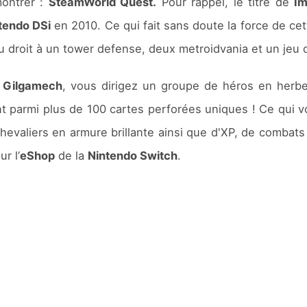
montrer :
SteamWorld Quest.
Pour rappel, le titre de
I
tendo DSi
en 2010. Ce qui fait sans doute la force de cett
oit à un tower defense, deux metroidvania et un jeu de 
 Gilgamech
, vous dirigez un groupe de héros en herbe
t parmi plus de 100 cartes perforées uniques ! Ce qui vo
valiers en armure brillante ainsi que d'XP, de combats 
ur l’
eShop
de la
Nintendo Switch
.