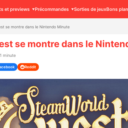
ts et previews
Précommandes
Sorties de jeux
Bons pla
t se montre dans le Nintendo Minute
st se montre dans le Ninten
 1 minute
acebook
Reddit