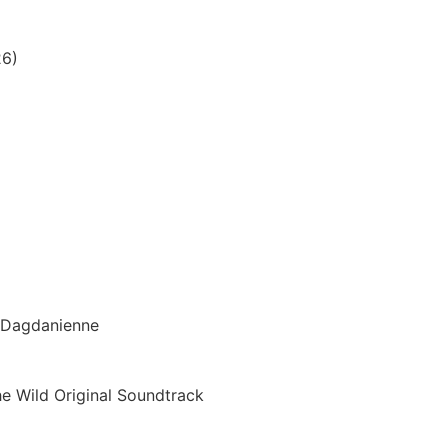
26)
n Dagdanienne
he Wild Original Soundtrack