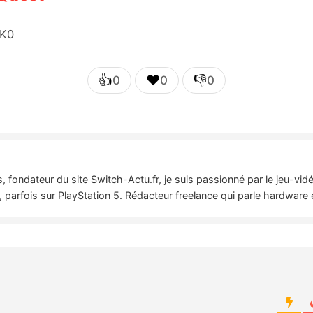
aK0
👍
❤️
👎
0
0
0
 fondateur du site Switch-Actu.fr, je suis passionné par le jeu-vi
 parfois sur PlayStation 5. Rédacteur freelance qui parle hardware 