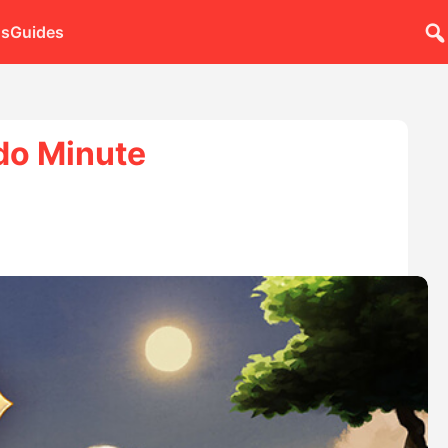
ns
Guides
do Minute