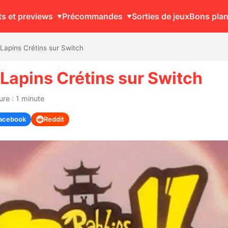
ts et previews
Précommandes
Sorties de jeux
Bons pla
apins Crétins sur Switch
Lapins Crétins sur Switch
ure : 1 minute
acebook
Reddit