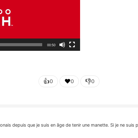
00:50
👍
❤️
👎
0
0
0
nais depuis que je suis en âge de tenir une manette. Si je ne suis 