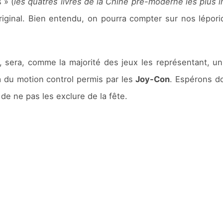
 » (
les quatres livres de la Chine pré-moderne les plus 
iginal. Bien entendu, on pourra compter sur nos lépori
, sera, comme la majorité des jeux les représentant, un
ra du motion control permis par les
Joy-Con
. Espérons d
n de ne pas les exclure de la fête.