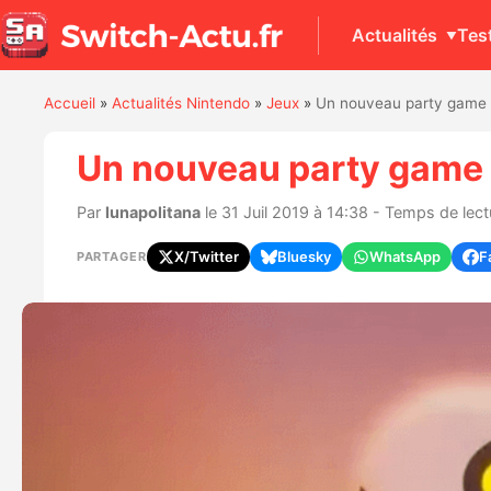
Actualités
Tes
Accueil
»
Actualités Nintendo
»
Jeux
»
Un nouveau party game L
Un nouveau party game 
Par
lunapolitana
le 31 Juil 2019 à 14:38 - Temps de lect
X/Twitter
Bluesky
WhatsApp
F
PARTAGER