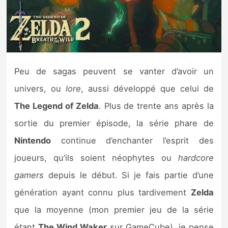
Nintendo Direct
Tests et previews
Peu de sagas peuvent se vanter d’avoir un
Tests de jeux
univers, ou
lore
, aussi développé que celui de
Tests d’accessoires
The Legend of Zelda
. Plus de trente ans après la
sortie du premier épisode, la série phare de
Autres tests
Nintendo
continue d’enchanter l’esprit des
Previews
joueurs, qu’ils soient néophytes ou
hardcore
gamers
depuis le début. Si je fais partie d’une
Précommandes
génération ayant connu plus tardivement
Zelda
Précommandes jeux Switch 2
que la moyenne (mon premier jeu de la série
étant
The Wind Waker
sur GameCube), je pense