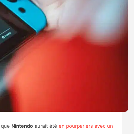
s que
Nintendo
aurait été
en pourparlers avec un