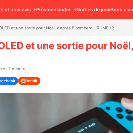
ts et previews
Précommandes
Sorties de jeux
Bons pla
 OLED et une sortie pour Noël, d’après Bloomberg – RUMEUR
OLED et une sortie pour Noël
re : 1 minute
acebook
Reddit