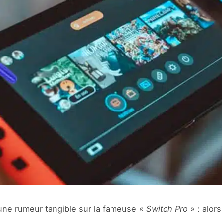
d’une rumeur tangible sur la fameuse «
Switch Pro
» : alor