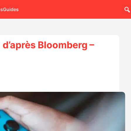
ns
Guides
, d’après Bloomberg –