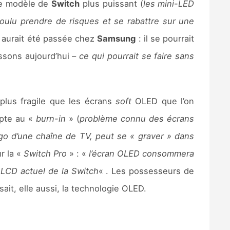
que modèle de
Switch
plus puissant (
les mini-LED
voulu prendre de risques et se rabattre sur une
 aurait été passée chez
Samsung
: il se pourrait
ssons aujourd’hui –
ce qui pourrait se faire sans
lus fragile que les écrans
soft
OLED que l’on
mpte au «
burn-in
» (
problème connu des écrans
go d’une chaîne de TV, peut se « graver » dans
r la «
Switch Pro
» : «
l’écran OLED consommera
 LCD actuel de la Switch
« . Les possesseurs de
sait, elle aussi, la technologie OLED.