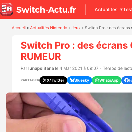
Actualités
Tes
Accueil
»
Actualités Nintendo
»
Jeux
»
Switch Pro : des écrans
Switch Pro : des écrans 
RUMEUR
Par
lunapolitana
le 4 Mar 2021 à 09:07 - Temps de lectu
X/Twitter
Bluesky
WhatsApp
F
PARTAGER