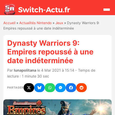
Accueil
»
Actualités Nintendo
»
Jeux
»
Dynasty Warriors 9:
Rechercher
Empires repoussé à une date indéterminée
Dynasty Warriors 9:
Actualités
Empires repoussé à une
date indéterminée
Jeux
Par
lunapolitana
le 4 Mar 2021 à 15:14 - Temps de
Hardware
lecture : 1 minute 30 sec
Mises à jour
PARTAGER
Chiffres de ventes
Rumeurs