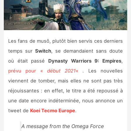
Nintendo Direct
Tests et previews
Les fans de musō, plutôt bien servis ces derniers
Tests de jeux
temps sur
Switch
, se demandaient sans doute
Tests d’accessoires
où était passé
Dynasty Warriors 9: Empires
,
prévu pour «
début 2021
«
. Les nouvelles
Autres tests
viennent de tomber, mais elles ne sont pas très
Previews
réjouissantes : en effet, le titre a été repoussé à
une date encore indéterminée, nous annonce un
Précommandes
tweet de
Koei Tecmo Europe
.
Précommandes jeux Switch 2
A message from the Omega Force