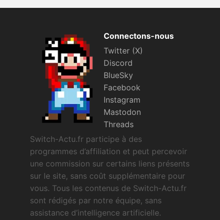
Connectons-nous
Twitter (X)
Discord
BlueSky
Facebook
Instagram
Mastodon
Threads
Switch-Actu.fr participe à des
programmes d’affiliation et peut percevoir
une commission sur certains liens présents
sur le site, sans coût supplémentaire pour
vous. Tous les contenus de Switch-Actu.fr
sont rédigés par notre équipe, sans
assistance d’intelligence artificielle.