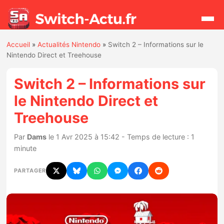
Accueil
»
Actualités Nintendo
»
Switch 2 – Informations sur le
Rechercher
Nintendo Direct et Treehouse
Switch 2 – Informations sur
Actualités
le Nintendo Direct et
Treehouse
Jeux
Par
Dams
le 1 Avr 2025 à 15:42 - Temps de lecture : 1
Hardware
minute
Mises à jour
PARTAGER
Chiffres de ventes
Rumeurs