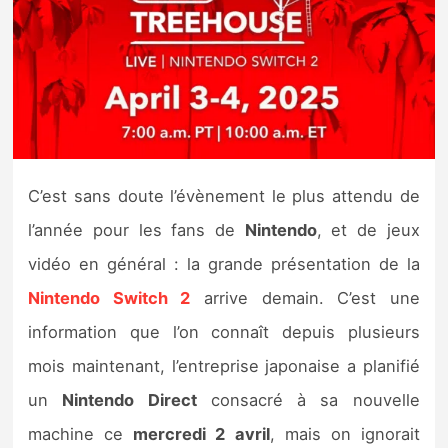
Nintendo Direct
Tests et previews
Tests de jeux
C’est sans doute l’évènement le plus attendu de
Tests d’accessoires
l’année pour les fans de
Nintendo
, et de jeux
Autres tests
vidéo en général : la grande présentation de la
Nintendo Switch 2
arrive demain. C’est une
Previews
information que l’on connaît depuis plusieurs
Précommandes
mois maintenant, l’entreprise japonaise a planifié
un
Nintendo Direct
consacré à sa nouvelle
Précommandes jeux Switch 2
machine ce
mercredi 2 avril
, mais on ignorait