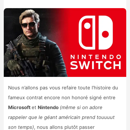
Nintendo Direct
Tests et previews
Tests de jeux
Tests d’accessoires
Autres tests
Previews
Nous n’allons pas vous refaire toute l’histoire du
fameux contrat encore non honoré signé entre
Précommandes
Microsoft
et
Nintendo
(même si on adore
rappeler que le géant américain prend touuuut
Précommandes jeux Switch 2
son temps)
, nous allons plutôt passer