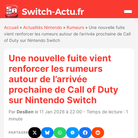
Accueil
»
Actualités Nintendo
»
Rumeurs
»
Une nouvelle fuite
Rechercher
vient renforcer les rumeurs autour de l’arrivée prochaine de Call
of Duty sur Nintendo Switch
Actualités
Une nouvelle fuite vient
renforcer les rumeurs
Jeux
autour de l’arrivée
prochaine de Call of Duty
Hardware
sur Nintendo Switch
Mises à jour
Par
DesBen
le 11 Jan 2026 à 22:00 - Temps de lecture : 1
Chiffres de ventes
minute
PARTAGER
Rumeurs