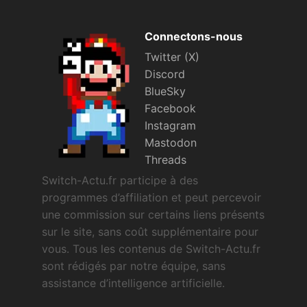
Connectons-nous
Twitter (X)
Discord
BlueSky
Facebook
Instagram
Mastodon
Threads
Switch-Actu.fr participe à des
programmes d’affiliation et peut percevoir
une commission sur certains liens présents
sur le site, sans coût supplémentaire pour
vous. Tous les contenus de Switch-Actu.fr
sont rédigés par notre équipe, sans
assistance d’intelligence artificielle.