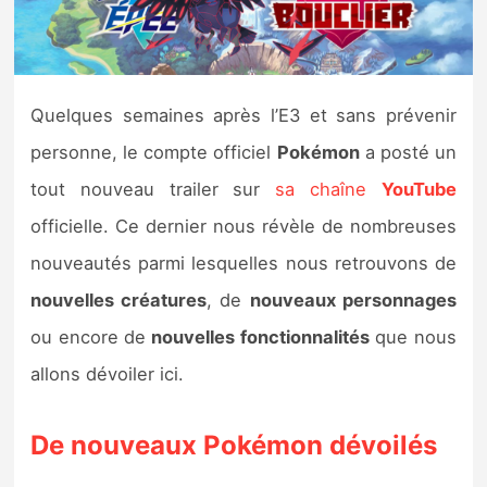
Nintendo Direct
Tests et previews
Quelques semaines après l’E3 et sans prévenir
personne, le compte officiel
Pokémon
a posté un
Tests de jeux
tout nouveau trailer sur
sa chaîne
YouTube
Tests d’accessoires
officielle. Ce dernier nous révèle de nombreuses
nouveautés parmi lesquelles nous retrouvons de
Autres tests
nouvelles créatures
, de
nouveaux personnages
Previews
ou encore de
nouvelles fonctionnalités
que nous
allons dévoiler ici.
Précommandes
De nouveaux Pokémon dévoilés
Précommandes jeux Switch 2