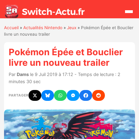
Accueil
»
Actualités Nintendo
»
Jeux
»
Pokémon Épée et Bouclier
Rechercher
livre un nouveau trailer
Pokémon Épée et Bouclier
Actualités
livre un nouveau trailer
Jeux
Par
Dams
le 9 Juil 2019 à 17:12 - Temps de lecture : 2
minutes 30 sec
Hardware
PARTAGER
Mises à jour
Chiffres de ventes
Rumeurs