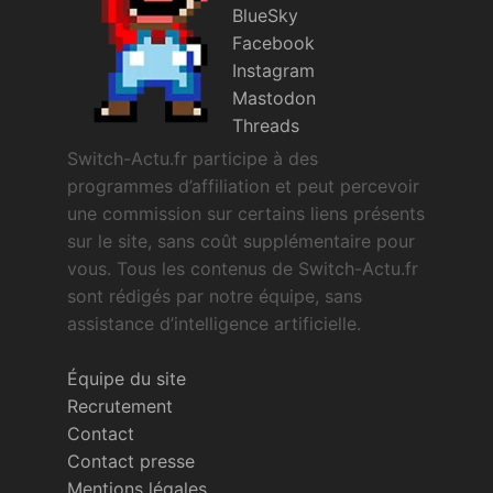
BlueSky
Facebook
Instagram
Mastodon
Threads
Switch-Actu.fr participe à des
programmes d’affiliation et peut percevoir
une commission sur certains liens présents
sur le site, sans coût supplémentaire pour
vous. Tous les contenus de Switch-Actu.fr
sont rédigés par notre équipe, sans
assistance d’intelligence artificielle.
Équipe du site
Recrutement
Contact
Contact presse
Mentions légales