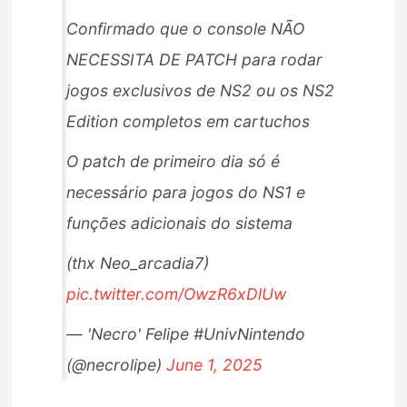
Confirmado que o console NÃO
NECESSITA DE PATCH para rodar
jogos exclusivos de NS2 ou os NS2
Edition completos em cartuchos
O patch de primeiro dia só é
necessário para jogos do NS1 e
funções adicionais do sistema
(thx Neo_arcadia7)
pic.twitter.com/OwzR6xDlUw
— 'Necro' Felipe #UnivNintendo
(@necrolipe)
June 1, 2025