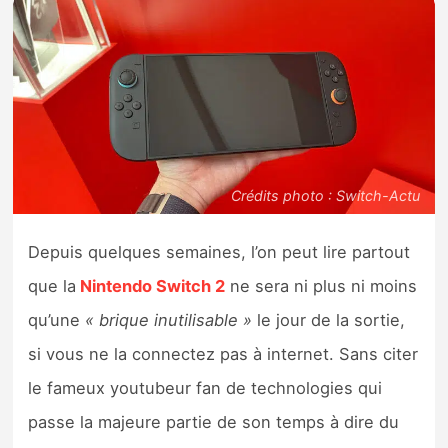
Nintendo Direct
Tests et previews
Tests de jeux
Crédits photo : Switch-Actu
Tests d’accessoires
Autres tests
Depuis quelques semaines, l’on peut lire partout
que la
Nintendo Switch 2
ne sera ni plus ni moins
Previews
qu’une
« brique inutilisable »
le jour de la sortie,
si vous ne la connectez pas à internet. Sans citer
Précommandes
le fameux youtubeur fan de technologies qui
Précommandes jeux Switch 2
passe la majeure partie de son temps à dire du