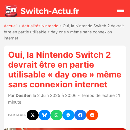
Accueil
»
Actualités Nintendo
»
Oui, la Nintendo Switch 2 devrait
Rechercher
être en partie utilisable « day one » même sans connexion
internet
Actualités
Oui, la Nintendo Switch 2
devrait être en partie
Jeux
utilisable « day one » même
sans connexion internet
Hardware
Par
DesBen
le 2 Juin 2025 à 20:06 - Temps de lecture : 1
Mises à jour
minute
Chiffres de ventes
PARTAGER
Rumeurs