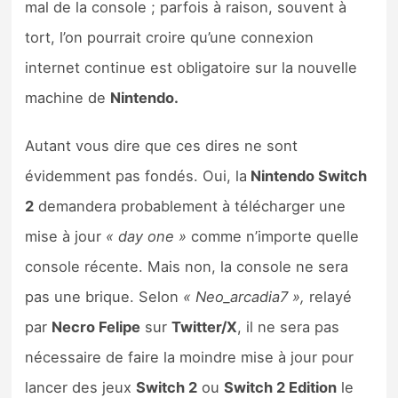
mal de la console ; parfois à raison, souvent à
Sorties de jeux
tort, l’on pourrait croire qu’une connexion
internet continue est obligatoire sur la nouvelle
Bons plans
machine de
Nintendo.
Guides
Autant vous dire que ces dires ne sont
évidemment pas fondés. Oui, la
Nintendo Switch
2
demandera probablement à télécharger une
mise à jour
« day one »
comme n’importe quelle
console récente. Mais non, la console ne sera
pas une brique. Selon
« Neo_arcadia7 »,
relayé
par
Necro Felipe
sur
Twitter/X
, il ne sera pas
nécessaire de faire la moindre mise à jour pour
lancer des jeux
Switch 2
ou
Switch 2 Edition
le