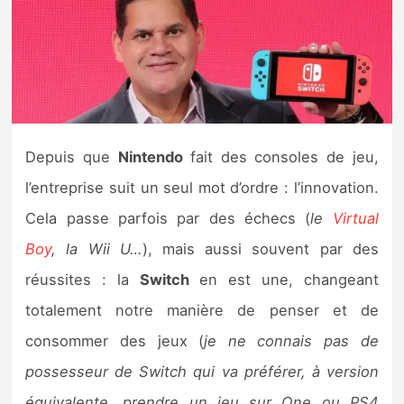
Nintendo Direct
Tests et previews
Tests de jeux
Depuis que
Nintendo
fait des consoles de jeu,
Tests d’accessoires
l’entreprise suit un seul mot d’ordre : l’innovation.
Cela passe parfois par des échecs (
le
Virtual
Autres tests
Boy
, la Wii U…
), mais aussi souvent par des
Previews
réussites : la
Switch
en est une, changeant
totalement notre manière de penser et de
Précommandes
consommer des jeux (
je ne connais pas de
Précommandes jeux Switch 2
possesseur de Switch qui va préférer, à version
équivalente, prendre un jeu sur One ou PS4