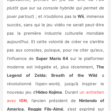
Sorties de jeux
plutôt que sur sa console hybride qui permet de
jouer partout
) ; et n’oublions pas la
Wii
, immense
Bons plans
succès, sans qui le jeu vidéo ne serait peut-être
pas la première industrie culturelle mondiale
Guides
aujourd’hui. Et cette volonté de créer ne s’arrête
pas aux consoles, puisque, pour ne citer qu’eux,
l’influence de
Super Mario 64
sur le platformer
moderne est inégalée et, plus récemment,
The
Legend of Zelda: Breath of the Wild
a
révolutionné l’open-world, jusqu’à inspirer le
nouveau jeu d’
Hideo Kojima
. Durant
un entretien
avec
IGN
, l’ancien président de
Nintendo of
America
,
Reggie Fils-Aimé
, s’est exprimé sur