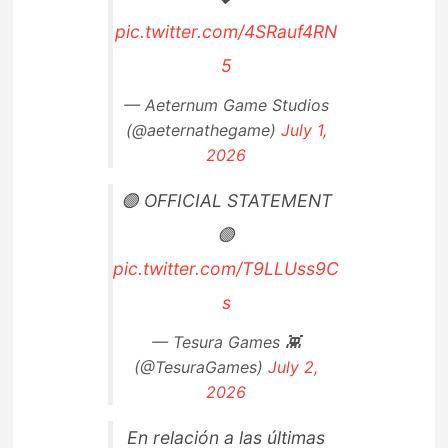
pic.twitter.com/4SRauf4RN
5
— Aeternum Game Studios
(@aeternathegame)
July 1,
2026
🟣 OFFICIAL STATEMENT
🟣
pic.twitter.com/T9LLUss9C
s
— Tesura Games 👾
(@TesuraGames)
July 2,
2026
En relación a las últimas