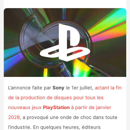
Nintendo Direct
Tests et previews
Tests de jeux
Tests d’accessoires
Autres tests
Previews
L’annonce faite par
Sony
le 1er juillet,
actant la fin
de la production de disques pour tous les
Précommandes
nouveaux jeux
PlayStation
à partir de janvier
2028
, a provoqué une onde de choc dans toute
Précommandes jeux Switch 2
l’industrie. En quelques heures, éditeurs