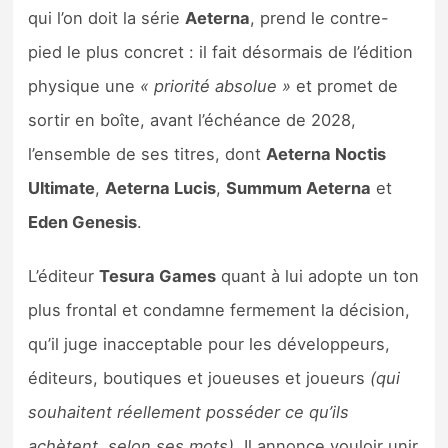
qui l’on doit la série
Aeterna
, prend le contre-
pied le plus concret : il fait désormais de l’édition
physique une
« priorité absolue »
et promet de
sortir en boîte, avant l’échéance de 2028,
l’ensemble de ses titres, dont
Aeterna Noctis
Ultimate
,
Aeterna Lucis
,
Summum Aeterna
et
Eden Genesis
.
L’éditeur
Tesura Games
quant à lui adopte un ton
plus frontal et condamne fermement la décision,
qu’il juge inacceptable pour les développeurs,
éditeurs, boutiques et joueuses et joueurs
(qui
souhaitent réellement posséder ce qu’ils
achètent, selon ses mots)
. Il annonce vouloir unir