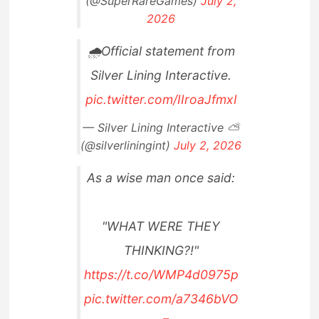
(@SuperRareGames)
July 2,
2026
🌧️Official statement from
Silver Lining Interactive.
pic.twitter.com/IIroaJfmxI
— Silver Lining Interactive ⛅
(@silverliningint)
July 2, 2026
As a wise man once said:
"WHAT WERE THEY
THINKING?!"
https://t.co/WMP4d0975p
pic.twitter.com/a7346bVO