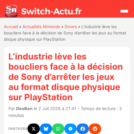
Accueil
»
Actualités Nintendo
»
Divers
»
L’industrie lève les
Rechercher
boucliers face à la décision de Sony d’arrêter les jeux au format
disque physique sur PlayStation
Actualités
L’industrie lève les
boucliers face à la décision
Jeux
de Sony d’arrêter les jeux
au format disque physique
Hardware
sur PlayStation
Mises à jour
Par
DesBen
le 2 Juil 2026 à 21:41 - Temps de lecture : 3
Chiffres de ventes
minutes
PARTAGER
Rumeurs