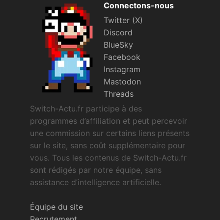
Connectons-nous
Twitter (X)
Discord
BlueSky
Facebook
Instagram
Mastodon
Threads
Switch-Actu.fr participe à des
programmes d’affiliation et peut percevoir
une commission sur certains liens présents
sur le site, sans coût supplémentaire pour
vous. Tous les contenus de Switch-Actu.fr
sont rédigés par notre équipe, sans
assistance d’intelligence artificielle.
Équipe du site
Recrutement