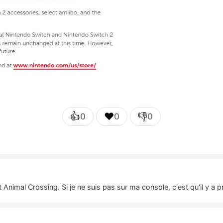
👍
❤️
👎
0
0
0
t Animal Crossing. Si je ne suis pas sur ma console, c'est qu'il y 