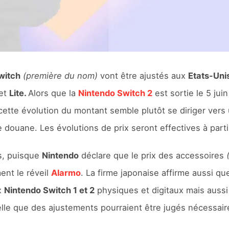
witch
(première du nom)
vont être ajustés aux
Etats-Uni
et
Lite.
Alors que la
Nintendo Switch 2
est sortie le 5 jui
ette évolution du montant semble plutôt se diriger vers u
 douane. Les évolutions de prix seront effectives à part
s, puisque
Nintendo
déclare que le prix des accessoires
ent le réveil
Alarmo
. La firme japonaise affirme aussi que
x
Nintendo Switch 1 et 2
physiques et digitaux mais auss
le que des ajustements pourraient être jugés nécessaire