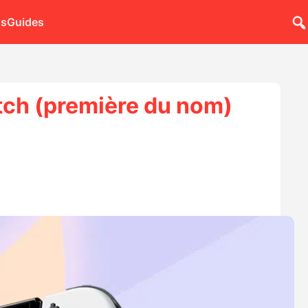
ns
Guides
tch (première du nom)