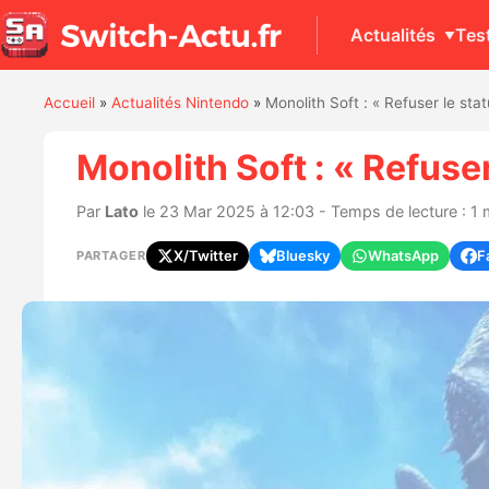
Actualités
Tes
Accueil
»
Actualités Nintendo
»
Monolith Soft : « Refuser le st
Monolith Soft : « Refuse
Par
Lato
le 23 Mar 2025 à 12:03 - Temps de lecture : 1 
X/Twitter
Bluesky
WhatsApp
F
PARTAGER