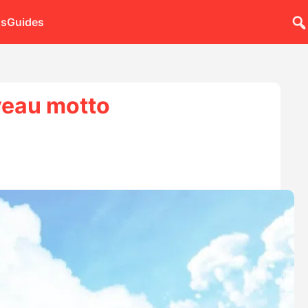
ns
Guides
uveau motto