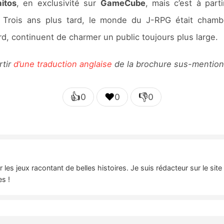
itos
, en exclusivité sur
GameCube
, mais c’est à part
e. Trois ans plus tard, le monde du J-RPG était cham
rd, continuent de charmer un public toujours plus large.
rtir
d’une traduction anglaise
de la brochure sus-mentio
👍
❤️
👎
0
0
0
es jeux racontant de belles histoires. Je suis rédacteur sur le sit
es !