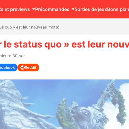
ts et previews
Précommandes
Sorties de jeux
Bons pla
atus quo » est leur nouveau motto
r le status quo » est leur no
minute 30 sec
acebook
Reddit