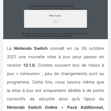
Nintendo Direct
Tests et previews
Tests de jeux
La
Nintendo Switch
connaît en ce 26 octobre
Tests d’accessoires
2021 une nouvelle mise à jour pour passer en
Autres tests
version
13.1.0.
Comme souvent lors de mises à
jour «
mineures
« , peu de changements sont au
Previews
programme. Cette fois, nous savons même que
Précommandes
la mise à jour est uniquement dédiée à de petits
correctifs de sécurité ainsi qu’à l’ajout du
Précommandes jeux Switch 2
Nintendo Switch Online
+
Pack Additionnel,