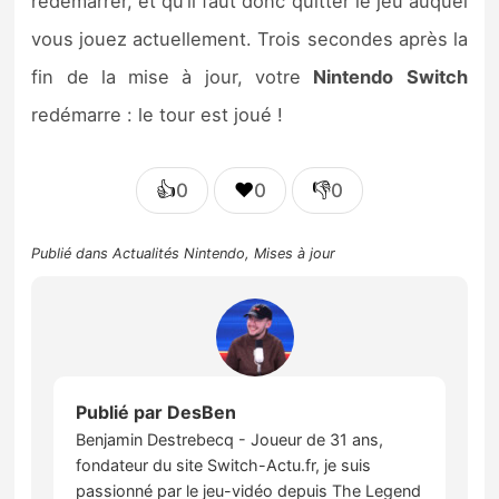
redémarrer, et qu’il faut donc quitter le jeu auquel
vous jouez actuellement. Trois secondes après la
fin de la mise à jour, votre
Nintendo
Switch
redémarre : le tour est joué !
👍
❤️
👎
0
0
0
Publié dans
Actualités Nintendo
,
Mises à jour
Publié par
DesBen
Benjamin Destrebecq - Joueur de 31 ans,
fondateur du site Switch-Actu.fr, je suis
passionné par le jeu-vidéo depuis The Legend