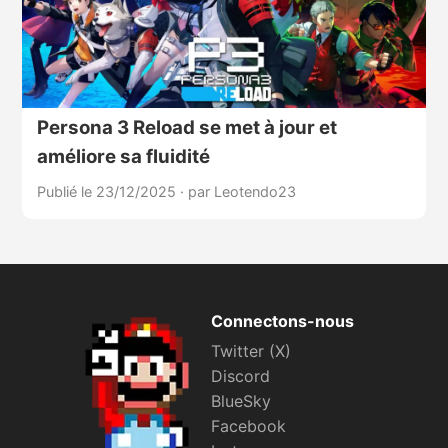
Persona 3 Reload se met à jour et
améliore sa fluidité
Publié le 23/12/2025
·
par Leotendo23
Connectons-nous
Twitter (X)
Discord
BlueSky
Facebook