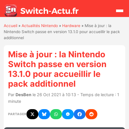
Accueil
»
Actualités Nintendo
»
Hardware
»
Mise à jour : la
Rechercher
Nintendo Switch passe en version 13.1.0 pour accueillir le pack
additionnel
Actualités
Mise à jour : la Nintendo
Switch passe en version
Jeux
13.1.0 pour accueillir le
pack additionnel
Hardware
Par
DesBen
le 26 Oct 2021 à 10:13 - Temps de lecture : 1
Mises à jour
minute
Chiffres de ventes
PARTAGER
Rumeurs