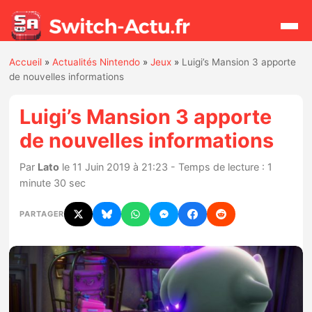
Accueil
»
Actualités Nintendo
»
Jeux
»
Luigi’s Mansion 3 apporte
Rechercher
de nouvelles informations
Luigi’s Mansion 3 apporte
Actualités
de nouvelles informations
Jeux
Par
Lato
le 11 Juin 2019 à 21:23 - Temps de lecture : 1
minute 30 sec
Hardware
PARTAGER
Mises à jour
Chiffres de ventes
Rumeurs