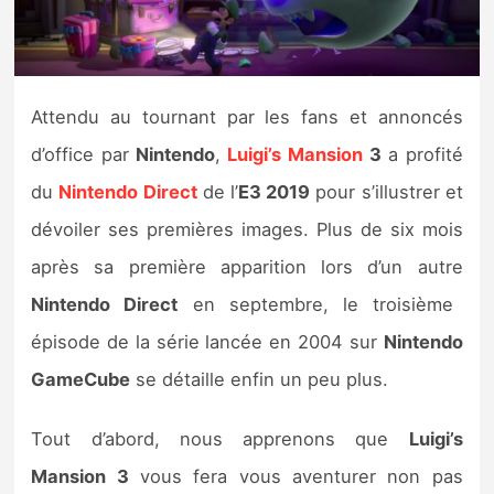
Nintendo Direct
Tests et previews
Attendu au tournant par les fans et annoncés
d’office par
Nintendo
,
Luigi’s Mansion
3
a profité
Tests de jeux
du
Nintendo Direct
de l’
E3 2019
pour s’illustrer et
Tests d’accessoires
dévoiler ses premières images. Plus de six mois
après sa première apparition lors d’un autre
Autres tests
Nintendo Direct
en septembre, le troisième
Previews
épisode de la série lancée en 2004 sur
Nintendo
GameCube
se détaille enfin un peu plus.
Précommandes
Tout d’abord, nous apprenons que
Luigi’s
Précommandes jeux Switch 2
Mansion 3
vous fera vous aventurer non pas