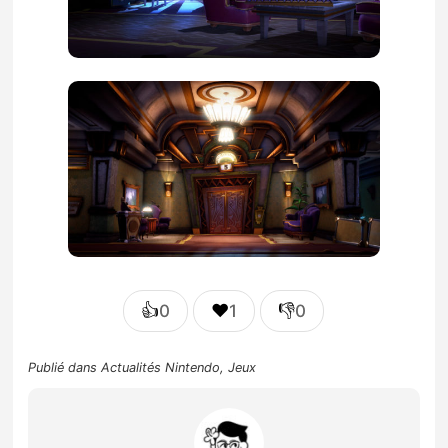
👍
❤️
👎
0
1
0
Publié dans
Actualités Nintendo
,
Jeux