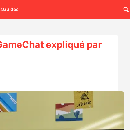
ns
Guides
 GameChat expliqué par