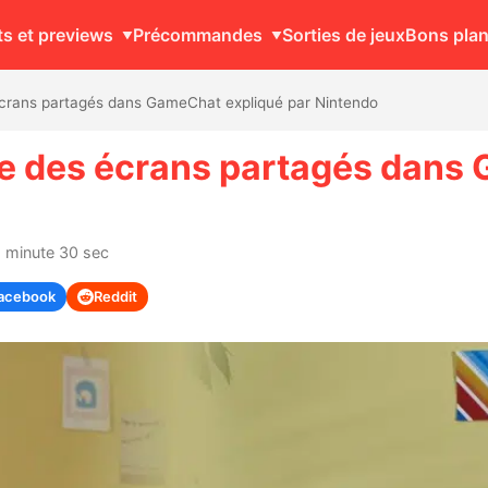
ts et previews
Précommandes
Sorties de jeux
Bons pla
écrans partagés dans GameChat expliqué par Nintendo
te des écrans partagés dans
1 minute 30 sec
acebook
Reddit