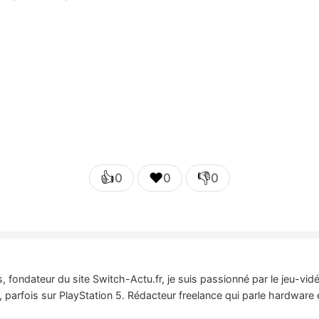
👍
❤️
👎
0
0
0
 fondateur du site Switch-Actu.fr, je suis passionné par le jeu-vi
 parfois sur PlayStation 5. Rédacteur freelance qui parle hardware 