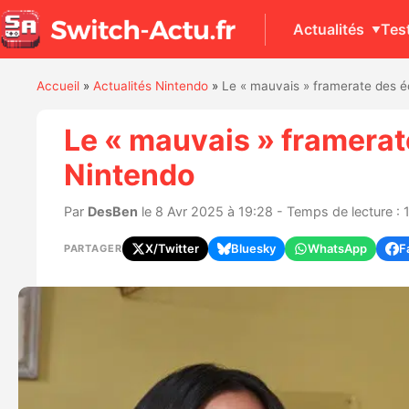
Actualités
Tes
Accueil
»
Actualités Nintendo
»
Le « mauvais » framerate des 
Le « mauvais » framera
Nintendo
Par
DesBen
le 8 Avr 2025 à 19:28 - Temps de lecture : 
X/Twitter
Bluesky
WhatsApp
F
PARTAGER